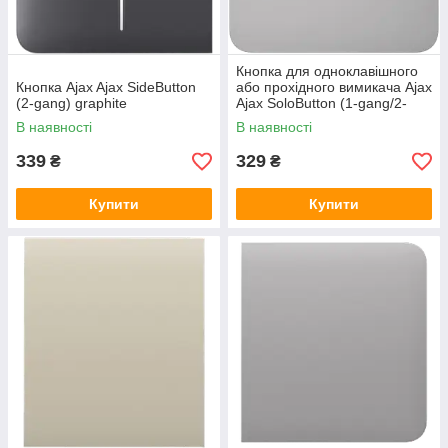
Кнопка для одноклавішного
Кнопка Ajax Ajax SideButton
або прохідного вимикача Ajax
(2-gang) graphite
Ajax SoloButton (1-gang/2-
way) [55] fog
В наявності
В наявності
339
329
₴
₴
Купити
Купити