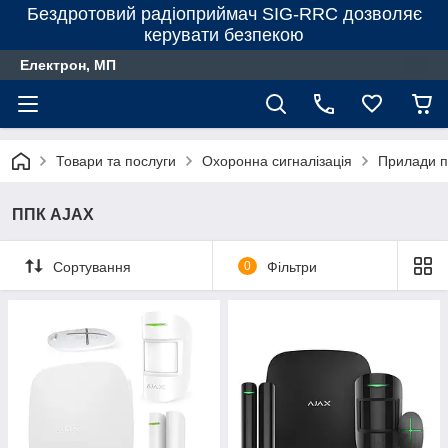
Бездротовий радіоприймач SIG-RRC дозволяє
керувати безпекою
Електрон, МП
Товари та послуги
Охоронна сигналізація
Прилади п
ППК AJAX
Сортування
0
Фільтри