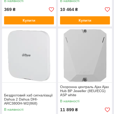
В наявності
В наявності
369
10 464
₴
₴
Купити
Купити
Охоронна централь Ajax Ajax
Hub BP Jeweller (8EU/ECG)
ASP white
Бездротовий хаб сигналізації
Dahua 2 Dahua DHI-
В наявності
ARC3800H-W2(868)
11 899
В наявності
₴