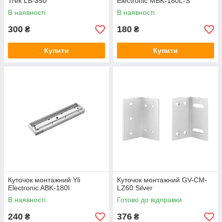
Trek LB-350
Electronic MBK-180L-S
В наявності
В наявності
300
180
₴
₴
Купити
Купити
Куточок монтажний Yli
Куточок монтажний GV-CM-
Electronic ABK-180I
LZ60 Silver
В наявності
Готово до відправки
240
376
₴
₴