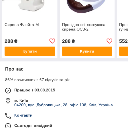
Сирена Флейта-М
Провідна світлозвукова
Пров
сирена ОСЗ-2
гучн
288
288
552
₴
₴
Купити
Купити
Про нас
86% позитивних з 67 відгуків за рік
Працює з 03.08.2015
м. Київ
04200, вул. Дубровицька, 28, офіс 108, Київ, Україна
Контакти
Сьогодні вихідний