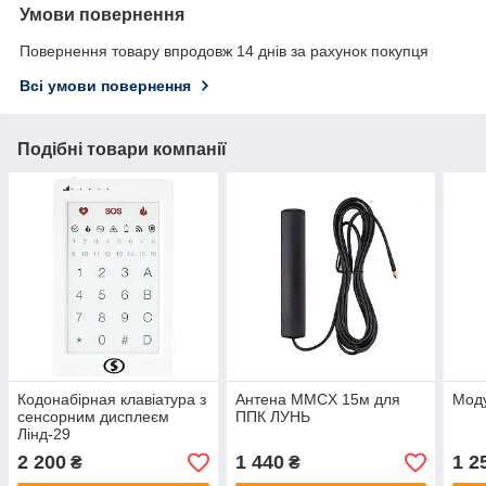
Умови повернення
Повернення товару впродовж 14 днів за рахунок покупця
Всі умови повернення
Подібні товари компанії
Кодонабірная клавіатура з
Антена MMCX 15м для
Мод
сенсорним дисплеєм
ППК ЛУНЬ
Лінд-29
2 200
1 440
1 2
₴
₴