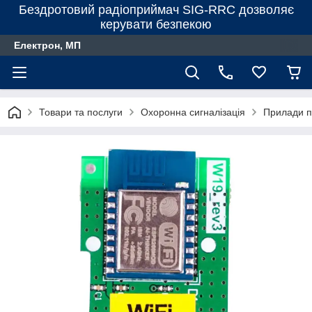
Бездротовий радіоприймач SIG-RRC дозволяє
керувати безпекою
Електрон, МП
Товари та послуги
Охоронна сигналізація
Прилади п