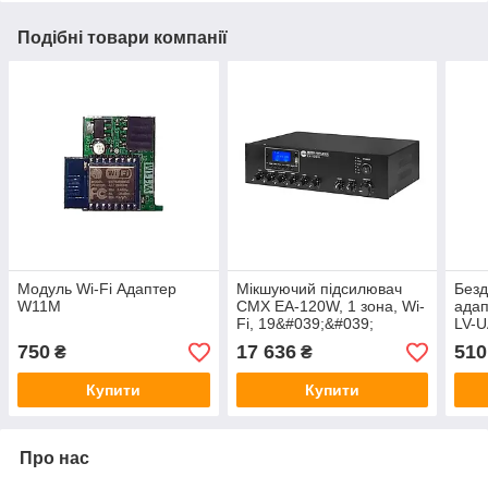
Подібні товари компанії
Модуль Wi-Fi Адаптер
Мікшуючий підсилювач
Без
W11М
CMX EA-120W, 1 зона, Wi-
адап
Fi, 19&#039;&#039;
LV-U
2-ма
750
17 636
510
₴
₴
802.
Купити
Купити
Про нас