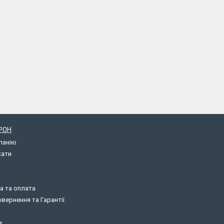
РОН
панію
кати
а та оплата
вернення та Гарантії
и