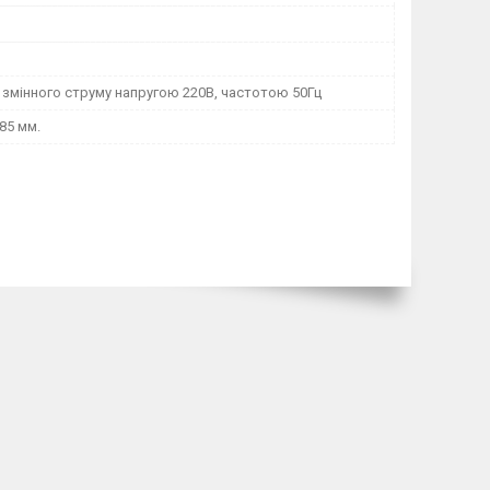
 змінного струму напругою 220В, частотою 50Гц
 85 мм.