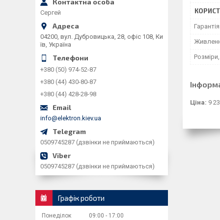
КОРИСТ
Сергей
Гарантія
04200, вул. Дубровицька, 28, офіс 108, Ки
Живлен
їв, Україна
Розміри,
+380 (50) 974-52-87
+380 (44) 430-80-87
Інформ
+380 (44) 428-28-98
Ціна:
9 23
info@elektron.kiev.ua
0509745287 (дзвінки не приймаються)
0509745287 (дзвінки не приймаються)
Графік роботи
Понеділок
09:00
17:00