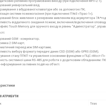
даткових релейних програмованих виходу (при підключення МРЛ-2.1);
ований універсальний вхід;
рамування з вбудованої клавіатури або за допомогою ПК;
ізація системи пожежогасіння (при підключенні ПУиЗ «Тірас-1»);
дований блок живлення з резервним живленням від акумулятора 7А*год
ливість віддаленого скидання пожежі, включення/відключення оповіщу
рфейс Touch Memory для зручного входу в рівень "Адміністратор", упра
сті:
ований GSM - комунікатор;
римка 2 SIM карт;
матичний перехід між SIM картами;
ивість вибору формату передачі даних CSD (GSM) або GPRS (GSM);
ування стану ППКП та управління основними функціями з ПЦС «Мост-П» 
ність системної шини RS-485 для роботи з додатковим обладнанням: ПКІ 
інформування за певних подій на об'єкті.
еристики
І АТРИБУТИ
к
Tiras