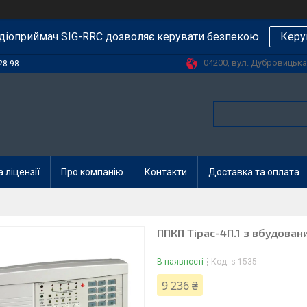
діоприймач SIG-RRC дозволяє керувати безпекою
Керу
04200, вул. Дубровицька, 
28-98
 ліцензії
Про компанію
Контакти
Доставка та оплата
ППКП Тірас-4П.1 з вбудова
В наявності
Код:
s-1535
9 236 ₴