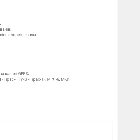
;
вачів;
вління оповіщенням.
на каналі GPRS;
«Тірас», ПУиЗ «Тірас-1», МРЛ-8, МКИ;