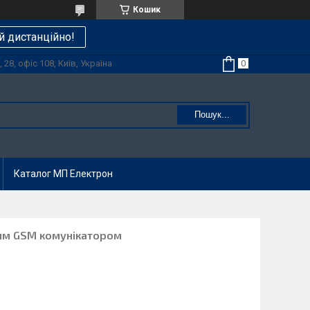
Кошик
й дистанційно!
28, офіс 108, Київ, Україна
Пошук...
Каталог МП Електрон
ним GSM комунікатором