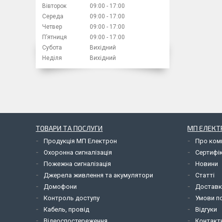
Вівторок
09:00
17:00
Середа
09:00
17:00
Четвер
09:00
17:00
Пʼятниця
09:00
17:00
Субота
Вихідний
Неділя
Вихідний
ТОВАРИ ТА ПОСЛУГИ
МП ЕЛЕКТ
Продукція МП Електрон
Про ком
Охоронна сигналізація
Сертифі
Пожежна сигналізація
Новини
Джерела живлення та акумулятори
Статті
Домофони
Доставк
Контроль доступу
Умови по
Кабель, провід
Відгуки
Відеоспостереження
Контакт