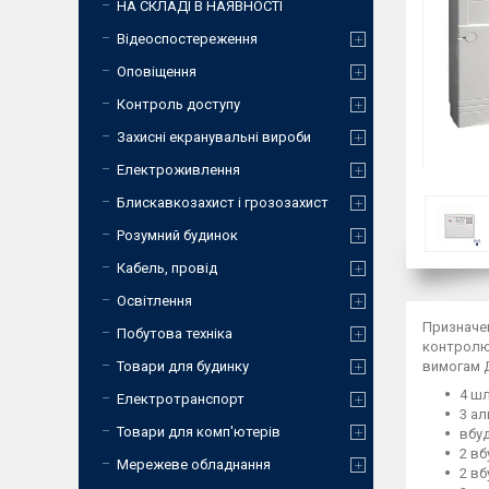
НА СКЛАДІ В НАЯВНОСТІ
Відеоспостереження
Оповіщення
Контроль доступу
Захисні екранувальні вироби
Електроживлення
Блискавкозахист і грозозахист
Розумний будинок
Кабель, провід
Освітлення
Призначен
Побутова техніка
контролю 
Товари для будинку
вимогам Д
4 шл
Електротранспорт
3 ал
Товари для комп'ютерів
вбуд
2 вб
Мережеве обладнання
2 вб