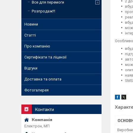
2 до
Все для перемоги
вбуд
Розпродаж!!!
прог
реал
вбу
Новини
мож
інте
Статті
Особливо
Про компанію
вбуд
підт
Сертифікати та ліцензії
авто
можл
Відгуки
опит
наяв
Доставка та оплата
SMS-
Фотогалерея
Характ
Контакти
ОСНОВН
Електрон, МП
Виробни