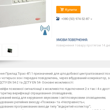
Купити
+380 (50) 974-52-87
повернення товару протягом 14 дн
ня Прилад Тірас-4П.1 призначений для цілодобової централізованої пож
чотирьох зон і передачі повідомлень, через вбудований комунікатор, 
СТУ EN 54-2 та ДСТУ EN 54- Основні можливості:
ейфи пожежної сигналізації з можливістю підключення 2-х так і 4-х дро
горитму верифікації спрацювання сповіщувачів;
ований вихід для керування звуковим і світлозвуковим сповіщенням;
удованих релейних виходу «Пожежа» та «Несправність»;
удованих програмованих виходи типу "відкритий колектор";