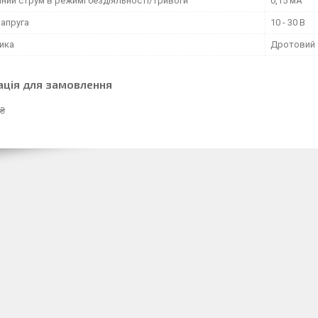
ний струм в режимі бездіяльності/тривоги
0,15 мА
напруга
10 - 30 В
чика
Дротовий
ація для замовлення
 ₴