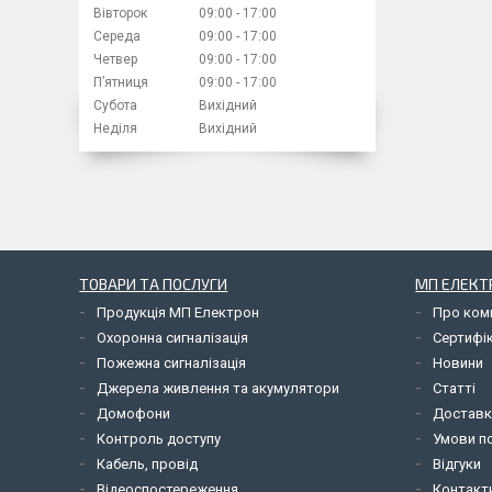
Вівторок
09:00
17:00
Середа
09:00
17:00
Четвер
09:00
17:00
Пʼятниця
09:00
17:00
Субота
Вихідний
Неділя
Вихідний
ТОВАРИ ТА ПОСЛУГИ
МП ЕЛЕКТ
Продукція МП Електрон
Про ком
Охоронна сигналізація
Сертифі
Пожежна сигналізація
Новини
Джерела живлення та акумулятори
Статті
Домофони
Доставк
Контроль доступу
Умови по
Кабель, провід
Відгуки
Відеоспостереження
Контакт