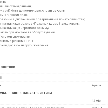
с B;
пшені схемні рішення;
ка стійкість до помилкових спрацьовувань;
імні відновлювані;
режимні з дистанційним поверненням в початковий стан;
ична індикація режиму «Пожежа» двома індикаторами;
чна індикація чергового режиму;
ність при монтажі та обслуговуванні;
і струми споживання;
сність з різними ППКП;
кий діапазон напруги живлення.
еристики
І
к
Артон
УВАЛЬНИЦЬКІ ХАРАКТЕРИСТИКИ
12 міс.