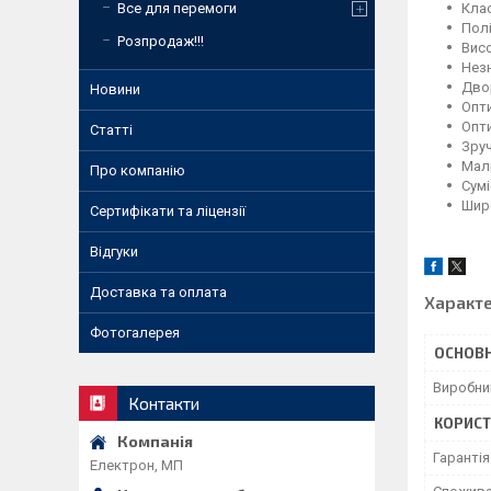
Клас
Все для перемоги
Полі
Розпродаж!!!
Висо
Незн
Дво
Новини
Опт
Опти
Статті
Зруч
Мал
Про компанію
Сумі
Широ
Сертифікати та ліцензії
Відгуки
Доставка та оплата
Характ
Фотогалерея
ОСНОВН
Виробни
Контакти
КОРИСТ
Гарантія
Електрон, МП