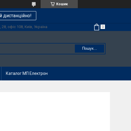
Кошик
й дистанційно!
28, офіс 108, Київ, Україна
Пошук...
Каталог МП Електрон