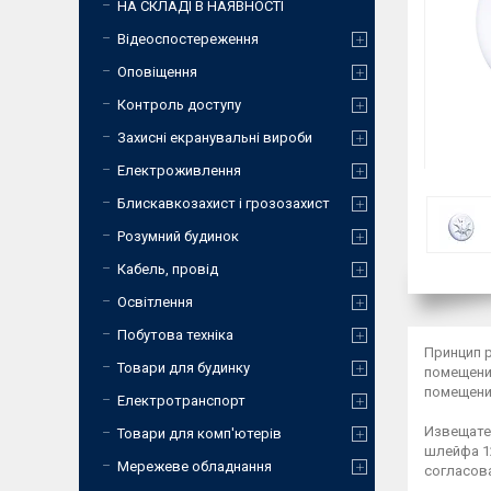
НА СКЛАДІ В НАЯВНОСТІ
Відеоспостереження
Оповіщення
Контроль доступу
Захисні екранувальні вироби
Електроживлення
Блискавкозахист і грозозахист
Розумний будинок
Кабель, провід
Освітлення
Побутова техніка
Принцип 
Товари для будинку
помещени
помещени
Електротранспорт
Извещате
Товари для комп'ютерів
шлейфа 1
Мережеве обладнання
согласов