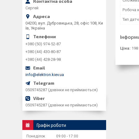
Спожива
Сергей
Робоча 
Тип дат
04200, вул. Дубровицька, 28, офіс 108, Ки
їв, Україна
Інформ
+380 (50) 974-52-87
Ціна:
198
+380 (44) 430-80-87
+380 (44) 428-28-98
info@elektron.kiev.ua
0509745287 (дзвінки не приймаються)
0509745287 (дзвінки не приймаються)
Графік роботи
Понеділок
09:00
17:00