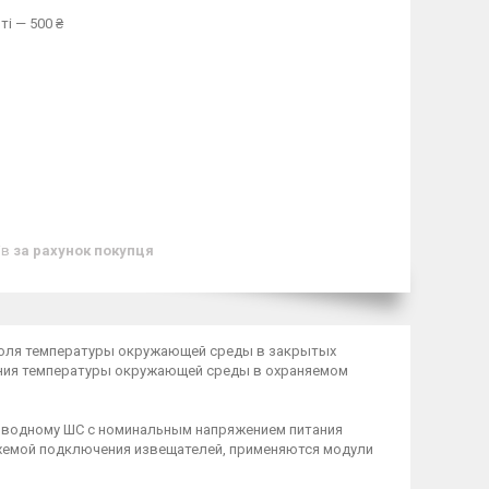
ті — 500 ₴
ів
за рахунок покупця
роля температуры окружающей среды в закрытых
ения температуры окружающей среды в охраняемом
роводному ШС с номинальным напряжением питания
схемой подключения извещателей, применяются модули