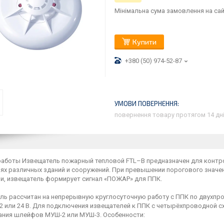
Мінімальна сума замовлення на сай
Купити
+380 (50) 974-52-87
повернення товару протягом 14 дн
работы Извещатель пожарный тепловой FTL–B предназначен для конт
ях различных зданий и сооружений. При превышении порогового знач
и, извещатель формирует сигнал «ПОЖАР» для ППК.
ль рассчитан на непрерывную круглосуточную работу с ППК по двухп
2 или 24 В. Для подключения извещателей к ППК с четырёхпроводной 
ания шлейфов МУШ-2 или МУШ-3. Особенности: