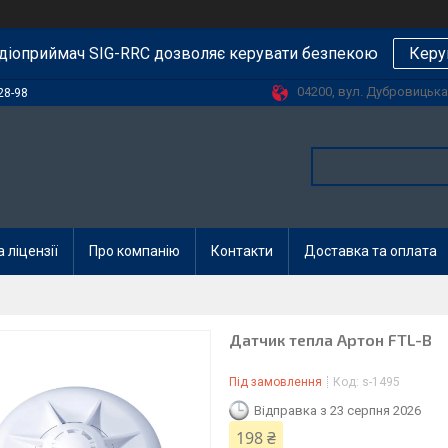
діоприймач SIG-RRC дозволяє керувати безпекою
Керу
04200, вул. Дубровицька, 
28-98
 ліцензії
Про компанію
Контакти
Доставка та оплата
Датчик тепла Артон FTL-B
Під замовлення
Код:
s-1495
Відправка з 23 серпня 2026
198 ₴