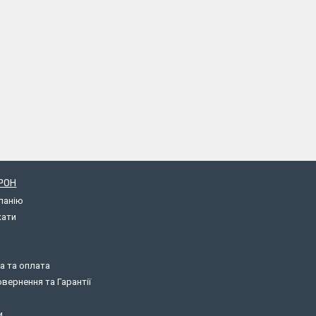
РОН
панію
кати
а та оплата
вернення та Гарантії
и