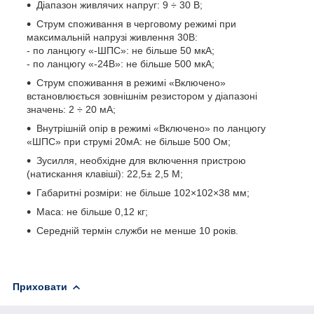
Діапазон живлячих напруг: 9 ÷ 30 В;
Струм споживання в черговому режимі при
максимальній напрузі живлення 30В:
- по ланцюгу «-ШПС»: не більше 50 мкА;
- по ланцюгу «-24В»: не більше 500 мкА;
Струм споживання в режимі «Включено»
встановлюється зовнішнім резистором у діапазоні
значень: 2 ÷ 20 мА;
Внутрішній опір в режимі «Включено» по ланцюгу
«ШПС» при струмі 20мА: не більше 500 Ом;
Зусилля, необхідне для включення пристрою
(натискання клавіші): 22,5± 2,5 М;
Габаритні розміри: не більше 102×102×38 мм;
Маса: не більше 0,12 кг;
Середній термін служби не менше 10 років.
Приховати