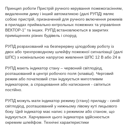
Принцип роботи Пристрій ручного керування пожежогасінням,
видаленням диму і інший автоматикою (далі РУПД) являє
собою пристрій, призначений для ручного включення режимів
в приладах приймально-кнтрольных пожежних та управління
ВЕКТОР-1" та інших. РУПД встановлюються в закритих
приміщеннях різних будівель і споруд.
РУПД розрахований на безперервну цілодобову роботу із
двох або трехпроводному шлейфу пожежної сигналізації (далі
ШПС) з номінальною напругою живлення ШПС 12 В або 24 в
РУПД мають індикатор стану – червоний світлодіод,
розташований в центрі робочого поля (клавіші). Черговий
режим або початковий стан індукується миготливим
індикатором, а спрацювання або натискання - світиться
постійно.
РУПД можуть мати індикатор режиму (стану) приладу - синій
світлодіод, розташований у нижньому лівому куті лицьового
боку. Цей індикатор має напис з режимом або станом, що
індукується. Харчування цього індикатора здійснюється
окремим шлейфом. Технічні характеристики