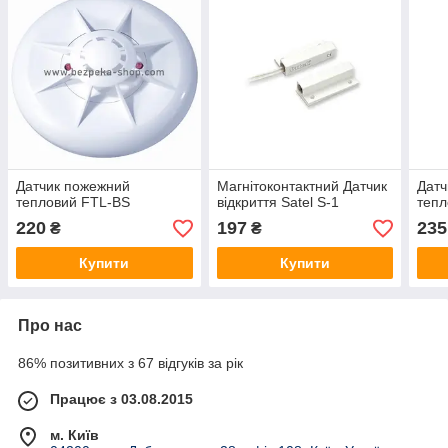
Датчик пожежний
Магнітоконтактний Датчик
Датч
тепловий FTL-ВЅ
відкриття Satel S-1
тепл
220
197
235
₴
₴
Купити
Купити
Про нас
86% позитивних з 67 відгуків за рік
Працює з 03.08.2015
м. Київ