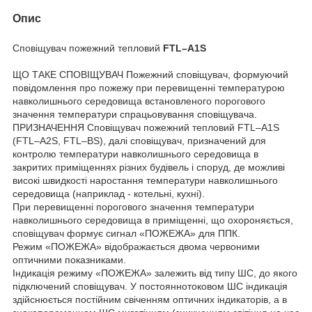
Опис
Сповіщувач пожежний тепловий
FTL–A1S
ЩО ТАКЕ СПОВІЩУВАЧ Пожежний сповіщувач, формуючий
повідомлення про пожежу при перевищенні температурою
навколишнього середовища встановленого порогового
значення температури спрацьовування сповіщувача.
ПРИЗНАЧЕННЯ Сповіщувач пожежний тепловий FTL–A1S
(FTL–A2S, FTL–BS), далі сповіщувач, призначений для
контролю температури навколишнього середовища в
закритих приміщеннях різних будівель і споруд, де можливі
високі швидкості наростання температури навколишнього
середовища (наприклад - котельні, кухні).
При перевищенні порогового значення температури
навколишнього середовища в приміщенні, що охороняється,
сповіщувач формує сигнал «ПОЖЕЖА» для ППК.
Режим «ПОЖЕЖА» відображається двома червоними
оптичними показниками.
Індикація режиму «ПОЖЕЖА» залежить від типу ШС, до якого
підключений сповіщувач. У постояннотоковом ШС індикація
здійснюється постійним свіченням оптичних індикаторів, а в