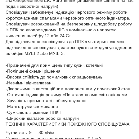
знакопеременном ШС миготінням (зникненням світіння на час
подачі зворотної напруги).
Сповіщувач забезпечує індикацію чергового режиму роботи
короткочасними спалахами червоного оптичного індикатора.
Сповіщувач розрахований на безперервну цілодобову роботу
із ППК по двопровідному ШС з номінальною напругою
живлення шлейфу 12 або 24 Ст.
Для підключення сповіщувачів до ППК з чьотирьох схемою
підключення сповіщувачів, застосовуються модулі узгодження
шлейфів МУШ-2 або МУШ-3.
-Призначені для приміщень типу кухні, котельні
-Поліпшені схемні рішення
-Висока стійкість до помилкових спрацьовувань
-Незнімні відновлювані
-Дворежимні з дистанційним поверненням у початковий стан
-Оптична індикація режиму «Пожежа» двома світлодіодами
-Зручність при монтажі і обслуговуванні
-Малі струми споживання
-Сумісність з різними ППКП
-Широкий діапазон робочої напруги
ТЕХНІЧНІ ХАРАКТЕРИСТИКИ ПОЖЕЖНОГО СПОВІЩУВАЧА
Чутливість: 9 — 30 дБ/м
Струм споживання в черговому режимі: 0.1 мА