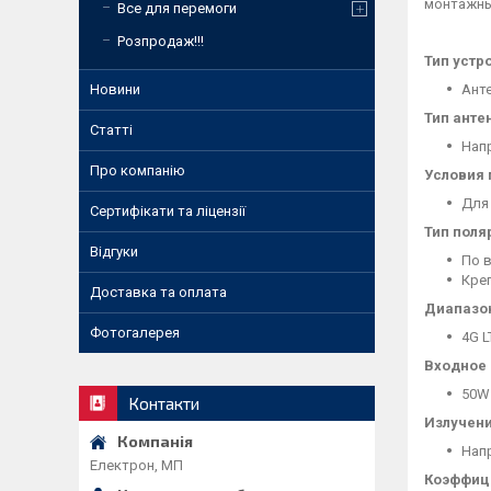
монтажны
Все для перемоги
Розпродаж!!!
Тип устр
Новини
Ант
Тип анте
Статті
Нап
Про компанію
Условия
Для
Сертифікати та ліцензії
Тип поля
Відгуки
По в
Креп
Доставка та оплата
Диапазон
Фотогалерея
4G L
Входное
50W
Контакти
Излучен
Нап
Електрон, МП
Коэффиц