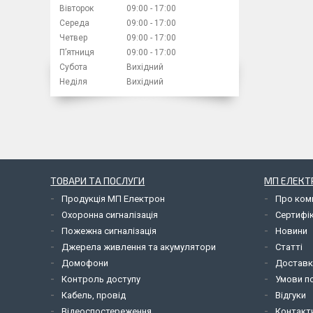
Вівторок
09:00
17:00
Середа
09:00
17:00
Четвер
09:00
17:00
Пʼятниця
09:00
17:00
Субота
Вихідний
Неділя
Вихідний
ТОВАРИ ТА ПОСЛУГИ
МП ЕЛЕКТ
Продукція МП Електрон
Про ком
Охоронна сигналізація
Сертифі
Пожежна сигналізація
Новини
Джерела живлення та акумулятори
Статті
Домофони
Доставк
Контроль доступу
Умови по
Кабель, провід
Відгуки
Відеоспостереження
Контакт