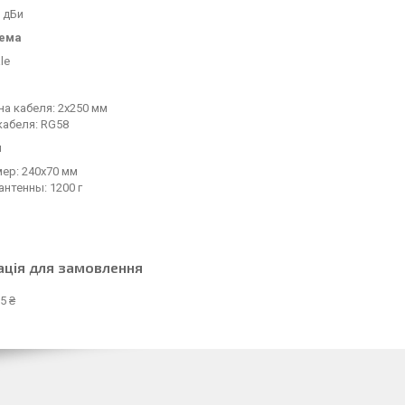
 дБи
ъема
le
а кабеля: 2х250 мм
кабеля: RG58
ы
ер: 240х70 мм
антенны: 1200 г
ація для замовлення
5 ₴