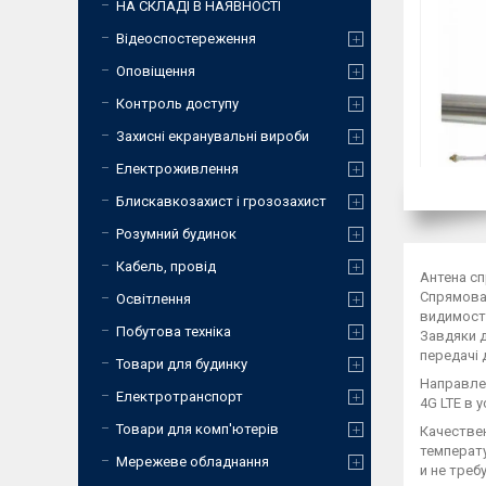
НА СКЛАДІ В НАЯВНОСТІ
Відеоспостереження
Оповіщення
Контроль доступу
Захисні екранувальні вироби
Електроживлення
Блискавкозахист і грозозахист
Розумний будинок
Кабель, провід
Антена сп
Спрямован
Освітлення
видимості
Побутова техніка
Завдяки д
передачі д
Товари для будинку
Направле
Електротранспорт
4G LTE в 
Товари для комп'ютерів
Качествен
температу
Мережеве обладнання
и не тре