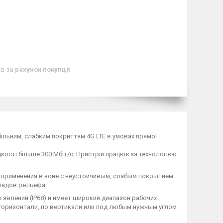
ів
за рахунок покупця
більним, слабким покриттям 4G LTE в умовах прямої
ості більше 300 Мбіт/с. Пристрій працює за технологією
 применения в зоне с неустойчивым, слабым покрытием
епадов рельефа.
явлений (IP68) и имеет широкий диапазон рабочих
 горизонтали, по вертикали или под любым нужным углом