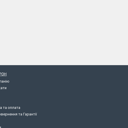
РОН
панію
кати
а та оплата
вернення та Гарантії
и