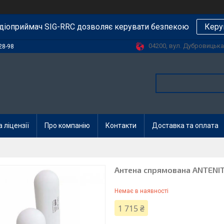
діоприймач SIG-RRC дозволяє керувати безпекою
Керу
04200, вул. Дубровицька, 
28-98
 ліцензії
Про компанію
Контакти
Доставка та оплата
Антена спрямована ANTENIT
Немає в наявності
1 715 ₴