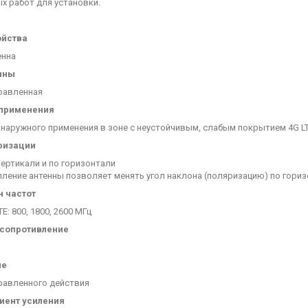
х работ для установки.
ойства
енна
нны
равленная
 применения
 наружного применения в зоне с неустойчивым, слабым покрытием 4G LT
ризации
ертикали и по горизонтали
ление антенны позволяет менять угол наклона (поляризацию) по гориз
 частот
TE: 800, 1800, 2600 МГц
 сопротивление
ие
равленного действия
иент усиления