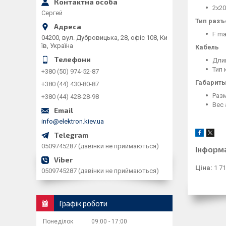
2x20
Сергей
Тип раз
F ma
04200, вул. Дубровицька, 28, офіс 108, Ки
їв, Україна
Кабель
Длин
Тип 
+380 (50) 974-52-87
Габарит
+380 (44) 430-80-87
Разм
+380 (44) 428-28-98
Вес 
info@elektron.kiev.ua
0509745287 (дзвінки не приймаються)
Інформ
Ціна:
1 71
0509745287 (дзвінки не приймаються)
Графік роботи
Понеділок
09:00
17:00