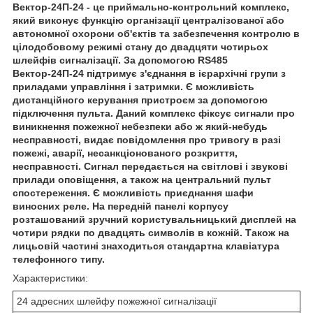
Вектор-24П-24 - це приймально-контрольний комплекс,
який виконує функцію організації централізованої або
автономної охорони об'єктів та забезпечення контролю в
цілодобовому режимі стану до двадцяти чотирьох
шлейфів сигналізації. За допомогою RS485
Вектор-24П-24 підтримує з'єднання в ієрархічні групи з
приладами управління і затримки. Є можливість
дистанційного керування пристроєм за допомогою
підключення пульта. Даний комплекс фіксує сигнали про
виникнення пожежної небезпеки або ж який-небудь
несправності, видає повідомлення про тривогу в разі
пожежі, аварії, несанкціонованого розкриття,
несправності. Сигнал передається на світлові і звукові
прилади оповіщення, а також на центральний пульт
спостереження. Є можливість приєднання шафи
виносних реле. На передній панелі корпусу
розташований зручний користувальницький дисплей на
чотири рядки по двадцять символів в кожній. Також на
лицьовій частині знаходиться стандартна клавіатура
телефонного типу.
Характеристики:
24 адресних шлейфу пожежної сигналізації