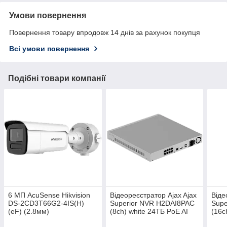
Умови повернення
Повернення товару впродовж 14 днів за рахунок покупця
Всі умови повернення
Подібні товари компанії
6 МП AcuSense Hikvision
Відеореєстратор Ajax Ajax
Віде
DS-2CD3T66G2-4IS(H)
Superior NVR H2DAI8PAC
Supe
(eF) (2.8мм)
(8ch) white 24ТБ PoE AI
(16c