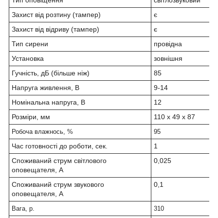
Тип оповіщення
світлозвуковий
Захист від розтину (тампер)
є
Захист від відриву (тампер)
є
Тип сирени
провідна
Установка
зовнішня
Гучність, дБ (більше ніж)
85
Напруга живлення, В
9-14
Номінальна напруга, В
12
Розміри, мм
110 x 49 х 87
Робоча влажнось, %
95
Час готовності до роботи, сек.
1
Споживаний струм світлового
0,025
оповещателя, А
Споживаний струм звукового
0,1
оповещателя, А
Вага, р.
310