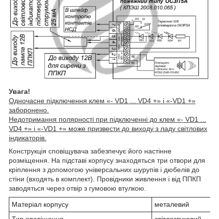
Увага!
Одночасне підключення клем «- VD1 ... VD4 +» і «-VD1 +»
заборонено.
Недотримання полярності при підключенні до клем «- VD1 ...
VD4 +» і «-VD1 +» може призвести до виходу з ладу світлових
індикаторів.
Конструкція сповіщувача забезпечує його настінне
розміщення. На підставі корпусу знаходяться три отвори для
кріплення з допомогою універсальних шурупів і дюбелів до
стіни (входять в комплект). Провідники живлення і від ППКП
заводяться через отвір з гумовою втулкою.
Матеріал корпусу
металевий