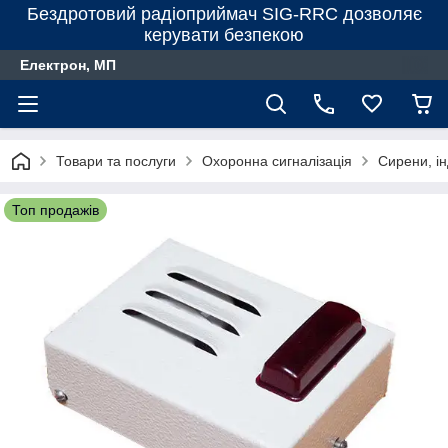
Бездротовий радіоприймач SIG-RRC дозволяє
керувати безпекою
Електрон, МП
Товари та послуги
Охоронна сигналізація
Сирени, і
Топ продажів