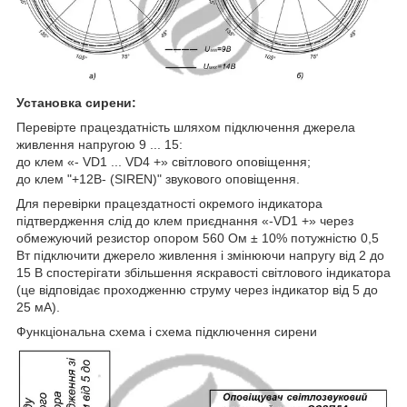
Установка сирени:
Перевірте працездатність шляхом підключення джерела
живлення напругою 9 ... 15:
до клем «- VD1 ... VD4 +» світлового оповіщення;
до клем "+12В- (SIREN)" звукового оповіщення.
Для перевірки працездатності окремого індикатора
підтвердження слід до клем приєднання «-VD1 +» через
обмежуючий резистор опором 560 Ом ± 10% потужністю 0,5
Вт підключити джерело живлення і змінюючи напругу від 2 до
15 В спостерігати збільшення яскравості світлового індикатора
(це відповідає проходженню струму через індикатор від 5 до
25 мА).
Функціональна схема і схема підключення сирени