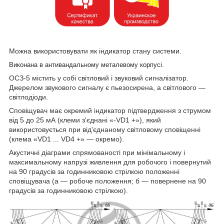
Можна використовувати як індикатор стану системи.
Виконана в антивандальному металевому корпусі.
ОСЗ-5 містить у собі світловий і звуковий сигналізатор.
Джерелом звукового сигналу є пьезосирена, а світлового ―
світлодіоди.
Сповіщувач має окремий індикатор підтвердження з струмом
від 5 до 25 мА (клеми з'єднані «-VD1 +»), який
використовується при від'єднаному світловому сповіщенні
(клема «VD1 ... VD4 +» ― окремо).
Акустичні діаграми спрямованості при мінімальному і
максимальному напрузі живлення для робочого і повернутий
на 90 градусів за годинниковою стрілкою положенні
сповіщувача (а ― робоче положення; б ― повернене на 90
градусів за годинниковою стрілкою).