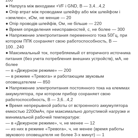
● Напруга між виходами +VF і GND, В ― 3,4...4,2
● Опір втрат між проводами шлейфу або між шлейфом і
«землею», кОм, не менше ― 20
● Опір проводів шлейфів, Ом, не більше ― 220
● Время определения неисправностей, с, не более ― 300
● Напряжение электропитания переменного тока 50Гц, при
котором ППК сохраняет свою работоспособность, В ―
100...240
● Максимальный ток, потребляемый от вторичного источника
питания (без учета потребления внешних устройств), мА, не
более
― в «Дежурном режиме» ― 200
― в режиме «Тревога» и работающим звуковым
оповещателем ― 850
● Напряжение электропитания постоянного тока на клеммах
аккумулятора, при котором прибор сохраняет свою
работоспособность, В ― 3,6...4,2
● Время непрерывной работы от встроенного аккумулятора
емкостью 2200мАч, при максимально допустимой нагрузке и
минимальной рабочей температуре:
― в «Дежурном режиме», ч, не менее ― 12
― из них в режиме «Тревога», ч, не менее (время работы
звукового оповещателя не более 3-х минут) ― 1