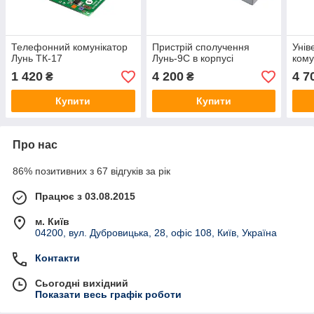
Телефонний комунікатор
Пристрій сполучення
Уні
Лунь ТК-17
Лунь-9C в корпусі
кому
1 420
4 200
4 7
₴
₴
Купити
Купити
Про нас
86% позитивних з 67 відгуків за рік
Працює з 03.08.2015
м. Київ
04200, вул. Дубровицька, 28, офіс 108, Київ, Україна
Контакти
Сьогодні вихідний
Показати весь графік роботи