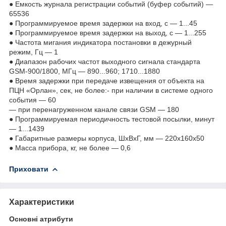
● Емкость журнала регистрации событий (буфер событий) ―
65536
● Программируемое время задержки на вход, с ― 1...45
● Программируемое время задержки на выход, с ― 1...255
● Частота мигания индикатора постановки в дежурный
режим, Гц ― 1
● Диапазон рабочих частот выходного сигнала стандарта
GSM-900/1800, МГц ― 890...960; 1710...1880
● Время задержки при передаче извещения от объекта на
ПЦН «Орлан», сек, не более:- при наличии в системе одного
события ― 60
― при перенагруженном канале связи GSM ― 180
● Программируемая периодичность тестовой посылки, минут
― 1...1439
● Габаритные размеры корпуса, ШхВхГ, мм ― 220х160х50
● Масса прибора, кг, не более ― 0,6
Приховати
Характеристики
Основні атрибути