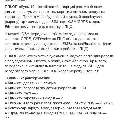
ППКОП «Лунь-19» розміщений в корпусі разом з блоком
живлення і акумулятором, кольоровим екраном реагує на
торкання. Прилад має вбудований звуковий оповіщувач
(сирену), тримач для двох SIM-карт, GSM/GPRS модем і
Ethernet-комунікатор для зв'язку з ПЦС.
У мережі GSM передача подій може здійснюватися по
каналах: GPRS, CSD/Voice на ПЦС або за допомогою
коротких текстових повідомлень (SMS) на мобільні телефони
користувачів (автономний режим роботи – ПЦС).
ППКОП має можливість підключення модуля радіо для роботи
з радіодатчиком Риэлта, Visonic, Crow, Jablotron. Крім того,
передбачена можливість використання модуля Wi-Fi для
бездротового з'єднання з ПЦС через мережу Інтернет.
Технічні характеристики:
● Кількість дротяних шлейфів ― 2
● Кількість бездротових датчиків/брелоків ― 30
● Кількість груп ― 2
● Кількість керованих виходів ― 2
● Опір кінцевого резистора дротяного шлейфу, кОм ― 4,7±5%
● Контролер заряду акумуляторної батареї вбудований
● Струм по кожному з виходів PM1 і PM2, мА, не більше ―
200