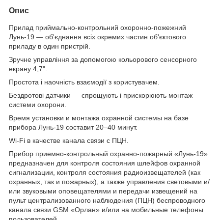
Опис
Прилад приймально-контрольний охоронно-пожежний
Лунь-19 ― об'єднання всіх окремих частин об'єктового
приладу в один пристрій.
Зручне управління за допомогою кольорового сенсорного
екрану 4,7".
Простота і наочність взаємодії з користувачем.
Бездротові датчики ― спрощують і прискорюють монтаж
системи охорони.
Время установки и монтажа охранной системы на базе
прибора Лунь-19 составит 20–40 минут.
Wi-Fi в качестве канала связи с ПЦН.
Прибор приемно-контрольный охранно-пожарный «Лунь-19»
предназначен для контроля состояния шлейфов охранной
сигнализации, контроля состояния радиоизвещателей (как
охранных, так и пожарных), а также управления световыми и/
или звуковыми оповещателями и передачи извещений на
пульт централизованного наблюдения (ПЦН) беспроводного
канала связи GSM «Орлан» и/или на мобильные телефоны
пользователей.