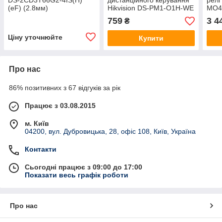
DS-2CD3T66G2-4IS(H)
дистанційного керування
релі
(eF) (2.8мм)
Hikvision DS-PM1-O1H-WE
MO4
759
3 4
₴
Ціну уточнюйте
Купити
Про нас
86% позитивних з 67 відгуків за рік
Працює з 03.08.2015
м. Київ
04200, вул. Дубровицька, 28, офіс 108, Київ, Україна
Контакти
Сьогодні працює з 09:00 до 17:00
Показати весь графік роботи
Про нас