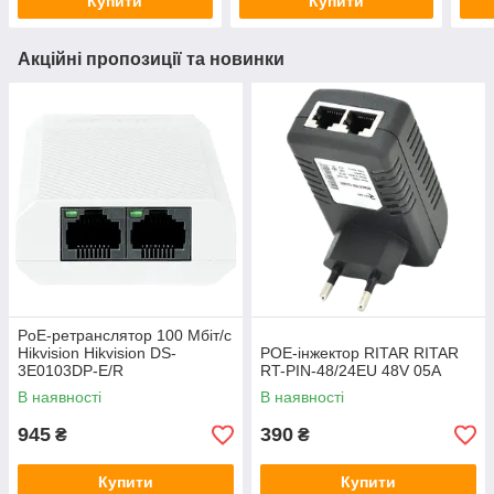
Купити
Купити
Акційні пропозиції та новинки
PoE-ретранслятор 100 Мбіт/с
Hikvision Hikvision DS-
POE-інжектор RITAR RITAR
3E0103DP-E/R
RT-PIN-48/24EU 48V 05A
В наявності
В наявності
945
390
₴
₴
Купити
Купити