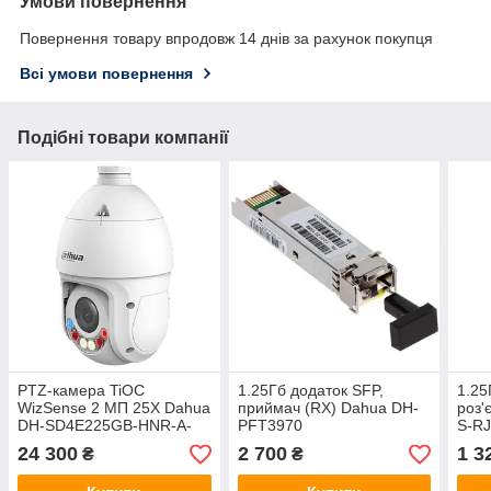
Умови повернення
Повернення товару впродовж 14 днів за рахунок покупця
Всі умови повернення
Подібні товари компанії
PTZ-камера TiOC
1.25Гб додаток SFP,
1.25
WizSense 2 МП 25X Dahua
приймач (RX) Dahua DH-
роз'
DH-SD4E225GB-HNR-A-
PFT3970
S-R
PV1
24 300
2 700
1 3
₴
₴