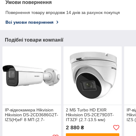
Умови повернення
Повернення товару впродовж 14 днів за рахунок покупця
Всі умови повернення
Подібні товари компанії
IP-відеокамера Hikvision
2 МБ Turbo HD EXIR
IP-в
Hikvision DS-2CD3686G2T-
Hikvision DS-2CE79D3T-
Hikv
IZS(H)eF 8 МП (2.7-
IT3ZF (2.7-13.5 мм)
IZS 
13.5мм) AcuSense
2 880
₴