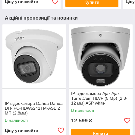
Ціну уточнюйте
Цін
Купити
Акційні пропозиції та новинки
IP-відеокамера Ajax Ajax
TurretCam HLVF (5 Mp) (2.8-
12 мм) ASP white
IP-відеокамера Dahua Dahua
DH-IPC-HDW5241TM-ASE 2
В наявності
МП (2.8мм)
12 599
В наявності
₴
Ціну уточнюйте
Купити