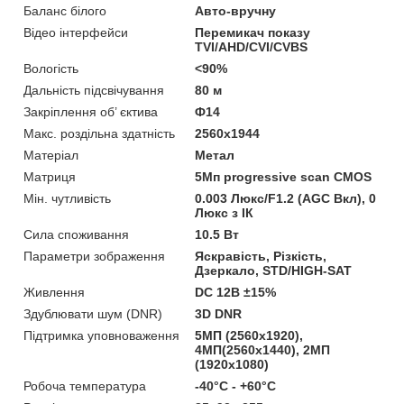
Баланс білого
Авто-вручну
Відео інтерфейси
Перемикач показу
TVI/AHD/CVI/CVBS
Вологість
<90%
Дальність підсвічування
80 м
Закріплення об’ єктива
Ф14
Макс. роздільна здатність
2560х1944
Матеріал
Метал
Матриця
5Мп progressive scan CMOS
Мін. чутливість
0.003 Люкс/F1.2 (AGC Bкл), 0
Люкс з ІК
Сила споживання
10.5 Вт
Параметри зображення
Яскравість, Різкість,
Дзеркало, STD/HIGH-SAT
Живлення
DC 12В ±15%
Здублювати шум (DNR)
3D DNR
Підтримка уповноваження
5MП (2560x1920),
4МП(2560х1440), 2МП
(1920x1080)
Робоча температура
-40°C - +60°C