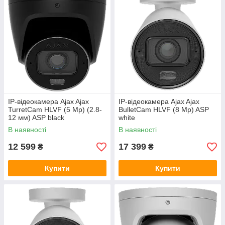
IP-відеокамера Ajax Ajax
IP-відеокамера Ajax Ajax
TurretCam HLVF (5 Mp) (2.8-
BulletCam HLVF (8 Mp) ASP
12 мм) ASP black
white
В наявності
В наявності
12 599
17 399
₴
₴
Купити
Купити