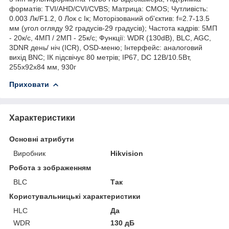
форматів: TVI/AHD/CVI/CVBS; Матрица: CMOS; Чутливість:
0.003 Лк/F1.2, 0 Лок c Ік; Моторізований об'єктив: f=2.7-13.5
мм (угол огляду 92 градусів-29 градусів); Частота кадрів: 5МП
- 20к/с, 4МП / 2МП - 25к/с; Функції: WDR (130dB), BLC, AGC,
3DNR день/ ніч (ICR), OSD-меню; Інтерфейс: аналоговий
вихід BNC; ІК підсвічує 80 метрів; IP67, DC 12В/10.5Вт,
255x92x84 мм, 930г
Приховати
Характеристики
Основні атрибути
Виробник
Hikvision
Робота з зображенням
BLC
Так
Користувальницькі характеристики
HLC
Да
WDR
130 дБ