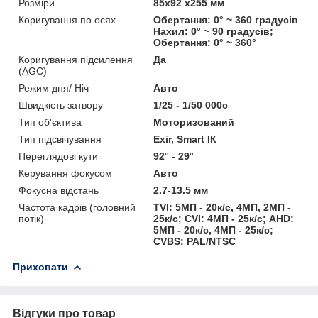
Розміри
85x92 x255 мм
Коригування по осях
Обертання: 0° ~ 360 градусів
Нахил: 0° ~ 90 градусів;
Обертання: 0° ~ 360°
Коригування підсилення
Да
(AGC)
Режим дня/ Ніч
Авто
Швидкість затвору
1/25 - 1/50 000с
Тип об'єктива
Моторизований
Тип підсвічування
Exir, Smart ІК
Переглядові кути
92° - 29°
Керування фокусом
Авто
Фокусна відстань
2.7-13.5 мм
Частота кадрів (головний
TVI: 5МП - 20к/с, 4МП, 2МП -
потік)
25к/с; CVI: 4МП - 25к/с; AHD:
5МП - 20к/с, 4МП - 25к/с;
CVBS: PAL/NTSC
Приховати
Відгуки про товар