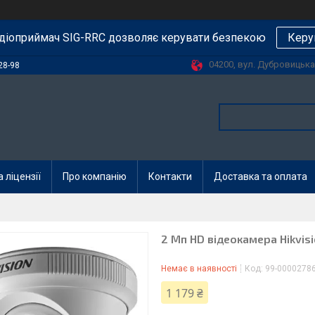
діоприймач SIG-RRC дозволяє керувати безпекою
Керу
04200, вул. Дубровицька, 
28-98
 ліцензії
Про компанію
Контакти
Доставка та оплата
2 Мп HD відеокамера Hikvisi
Немає в наявності
Код:
99-0000278
1 179 ₴