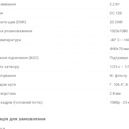
оживання
2.2 Вт
ня
DC 12В
ати шум (DNR)
2D DNR
ка уповноваження
1920x1080
температура
-40° C ~ +6
Φ90×70 мм
ання підсилення (AGC)
Підтримує
ть затвору
1/25 с – 1/
вічування
ІК- фільтр
дові кути
Г: 106.4°, В
 відстань
2.8 мм
кадрів (головний потік)
1080p - 25 
ація для замовлення