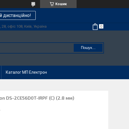
Кошик
й дистанційно!
28, офіс 108, Київ, Україна
Пошук...
Каталог МП Електрон
on DS-2CE56D0T-IRPF (C) (2.8 мм)
6