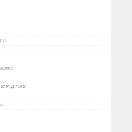
0° C
50,000 с
: 57.9°, Д: 124.6°
к/с