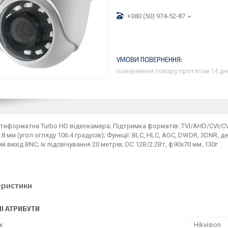
+380 (50) 974-52-87
повернення товару протягом 14 дн
тиформатна Turbo HD відеокамера; Підтримка форматів: TVI/AHD/CVI/CVBS;
2.8 мм (угол огляду 106.4 градусів); Функції: BLC, HLC, AGC, DWDR, 3DNR, 
й вихід BNC; Ік підсвічування 20 метрів; DC 12В/2.2Вт, ф90х70 мм, 130г
еристики
І АТРИБУТИ
к
Hikvision