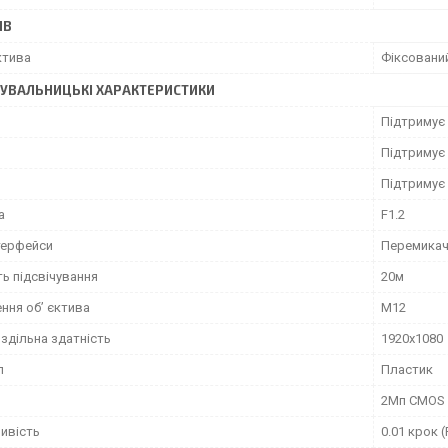
ИВ
ктива
Фіксовани
УВАЛЬНИЦЬКІ ХАРАКТЕРИСТИКИ
Підтримує
Підтримує
Підтримує
а
F1.2
терфейси
Перемикач
ь підсвічування
20м
ння об’ єктива
M12
здільна здатність
1920x1080
л
Пластик
я
2Mп CMOS
ливість
0.01 крок (