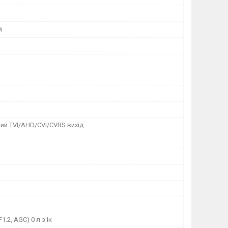
й
ий TVI/AHD/CVI/CVBS вихід
F1.2, AGC) 0 л з Ік