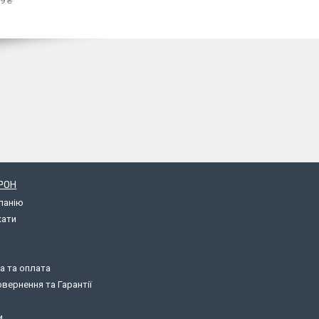
9 ₴
РОН
панію
кати
а та оплата
вернення та Гарантії
и