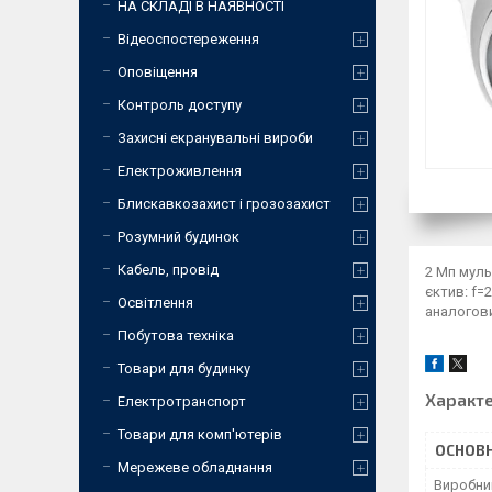
НА СКЛАДІ В НАЯВНОСТІ
Відеоспостереження
Оповіщення
Контроль доступу
Захисні екранувальні вироби
Електроживлення
Блискавкозахист і грозозахист
Розумний будинок
Кабель, провід
2 Мп муль
єктив: f=
Освітлення
аналогови
Побутова техніка
Товари для будинку
Характ
Електротранспорт
Товари для комп'ютерів
ОСНОВН
Мережеве обладнання
Виробни