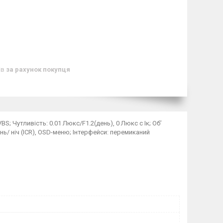
ів
за рахунок покупця
 Чутливість: 0.01 Люкс/F1.2(день), 0 Люкс c Ік; Об’
день/ ніч (ICR), OSD-меню; Інтерфейси: перемиканий