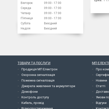
Ціна:
1 17
Вівторок
09:00
17:00
Середа
09:00
17:00
Четвер
09:00
17:00
Пʼятниця
09:00
17:00
Субота
Вихідний
Неділя
Вихідний
ТОВАРИ ТА ПОСЛУГИ
МП ЕЛЕКТ
Продукція МП Електрон
Про ком
Охоронна сигналізація
Сертифі
Пожежна сигналізація
Новини
Джерела живлення та акумулятори
Статті
Домофони
Доставк
Контроль доступу
Умови по
Кабель, провід
Відгуки
Відеоспостереження
Контакт