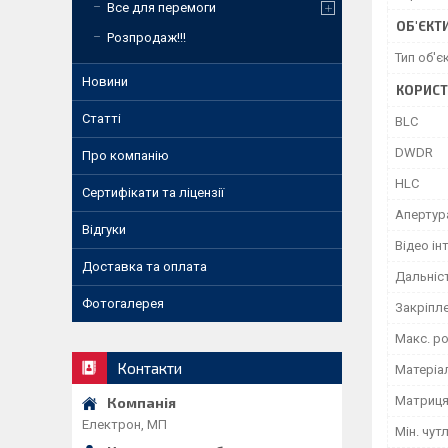
Все для перемоги
ОБ'ЄКТ
Розпродаж!!!
Тип об'є
Новини
КОРИСТ
Статті
BLC
DWDR
Про компанію
HLC
Сертифікати та ліцензії
Апертур
Відгуки
Відео ін
Доставка та оплата
Дальніст
Фотогалерея
Закріпле
Макс. ро
Контакти
Матеріа
Матриц
Електрон, МП
Мін. чут