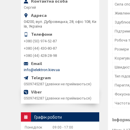
Сила сп
Сергей
Живлен
04200, вул. Дубровицька, 28, офіс 108, Ки
Здублюв
їв, Україна
Підтрим
Робоча 
+380 (50) 974-52-87
+380 (44) 430-80-87
Розміри
+380 (44) 428-28-98
Коригув
Швидкіс
info@elektron.kiev.ua
Тип підс
0509745287 (дзвінки не приймаються)
Перегля
Фокусна
0509745287 (дзвінки не приймаються)
Частота 
Графік роботи
Інформ
Понеділок
09:00
17:00