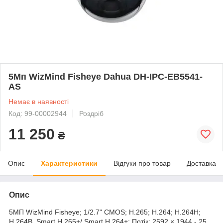
5Мп WizMind Fisheye Dahua DH-IPC-EB5541-
AS
Немає в наявності
Код: 99-00002944
Роздріб
11 250
₴
Опис
Характеристики
Відгуки про товар
Доставка
Опис
5МП WizMind Fisheye; 1/2.7" CMOS; H.265; H.264; H.264H;
H.264B, Smart H.265+/ Smart H.264+; Потік: 2592 × 1944 - 25