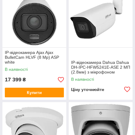
IP-відеокамера Ajax Ajax
BulletCam HLVF (8 Mp) ASP
white
IP-відеокамера Dahua Dahua
DH-IPC-HFW5241E-ASE 2 МП
В наявності
(2.8мм) з мікрофоном
17 399
В наявності
₴
Ціну уточнюйте
Купити