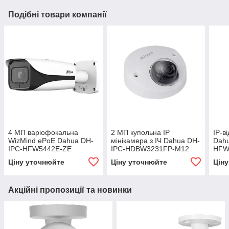
Подібні товари компанії
4 МП варіофокальна
2 МП купольна IP
IP-в
WizMind ePoE Dahua DH-
мінікамера з ІЧ Dahua DH-
Dahu
IPC-HFW5442E-ZE
IPC-HDBW3231FP-M12
HFW
(8-3
Ціну уточнюйте
Ціну уточнюйте
Цін
Акційні пропозиції та новинки