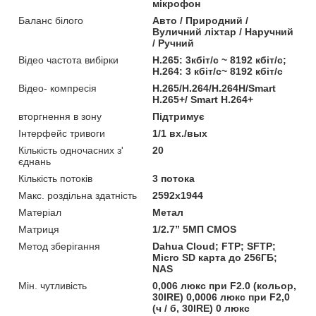
мікрофон
Баланс білого
Авто / Природний /
Вуличний ліхтар / Наручний
/ Ручний
Відео частота вибірки
H.265: 3кбіт/с ~ 8192 кбіт/с;
H.264: 3 кбіт/с~ 8192 кбіт/с
Відео- компресія
H.265/H.264/H.264H/Smart
H.265+/ Smart H.264+
вторгнення в зону
Підтримує
Інтерфейс тривоги
1/1 вх./вых
Кількість одночасних з'
20
єднань
Кількість потоків
3 потока
Макс. роздільна здатність
2592x1944
Матеріал
Метал
Матриця
1/2.7” 5МП CMOS
Метод зберігання
Dahua Cloud; FTP; SFTP;
Micro SD карта до 256ГБ;
NAS
Мін. чутливість
0,006 люкс при F2.0 (кольор,
30IRE) 0,0006 люкс при F2,0
(ч / б, 30IRE) 0 люкс