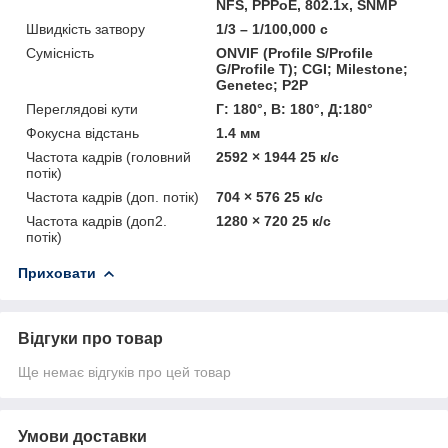
NFS, PPPoE, 802.1x, SNMP
Швидкість затвору
1/3 – 1/100,000 с
Сумісність
ONVIF (Profile S/Profile
G/Profile T); CGI; Milestone;
Genetec; P2P
Переглядові кути
Г: 180°, В: 180°, Д:180°
Фокусна відстань
1.4 мм
Частота кадрів (головний
2592 × 1944 25 к/с
потік)
Частота кадрів (доп. потік)
704 × 576 25 к/с
Частота кадрів (доп2.
1280 × 720 25 к/с
потік)
Приховати
Відгуки про товар
Ще немає відгуків про цей товар
Умови доставки