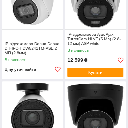
IP-відеокамера Ajax Ajax
TurretCam HLVF (5 Mp) (2.8-
12 мм) ASP white
IP-відеокамера Dahua Dahua
DH-IPC-HDW5241TM-ASE 2
В наявності
МП (2.8мм)
12 599
В наявності
₴
Ціну уточнюйте
Купити