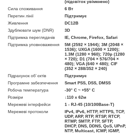
(підсвіток увімкнено)
Сила споживання
6 Вт
Перетин лінії
Підтримує
Живлення
DC12В
Здублювати шум (DNR)
3D
Підтримка переглядачів
IE, Chrome, Firefox, Safari
Підтримка уповноваження
5M (2592 × 1944); 3M (2048 ×
1536); UXGA (1600 × 1200);
1.3M (1280 × 960); 720p (1280
× 720); D1 (704 × 576/704 ×
480); VGA (640 × 480); CIF
(352 × 288/352 × 240)
Підрахунок об’ єктів
Підтримує
Програмне забезпечення
Smart PSS, DSS, DMSS
Робоча температура
-30° C ~ +55° C
Розміри
↓110 x 62м
Мережеві інтерфейси
1 - RJ-45 (10/100Base-T)
Мережеві протоколи
IPv4, IPv6, HTTP, HTTPS, TCP,
UDP, ARP, RTP, RTSP, RTCP,
RTMP, SMTP, FTP, SFTP,
DHCP, DNS, DDNS, QoS, UPnP,
NTP, Multicast, ICMP, IGMP,