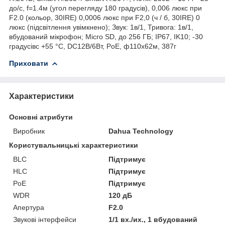
до/с, f=1.4м (угол перегляду 180 градусів), 0,006 люкс при
F2.0 (кольор, 30IRE) 0,0006 люкс при F2,0 (ч / б, 30IRE) 0
люкс (підсвітлення увімкнено); Звук: 1в/1, Тривога: 1в/1,
вбудований мікрофон; Micro SD, до 256 ГБ; IP67, IK10; -30
градусівс +55 °С, DC12В/6Вт, PoE, ф110x62м, 387г
Приховати
Характеристики
Основні атрибути
Виробник
Dahua Technology
Користувальницькі характеристики
BLC
Підтримує
HLC
Підтримує
PoE
Підтримує
WDR
120 дБ
Апертура
F2.0
Звукові інтерфейси
1/1 вх./их., 1 вбудований