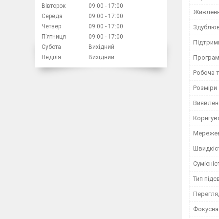
Вівторок
09:00
17:00
Живлен
Середа
09:00
17:00
Четвер
09:00
17:00
Здублюв
Пʼятниця
09:00
17:00
Підтрим
Субота
Вихідний
Програм
Неділя
Вихідний
Робоча 
Розміри
Виявленн
Коригув
Мережев
Швидкіс
Сумісніс
Тип підс
Перегля
Фокусна