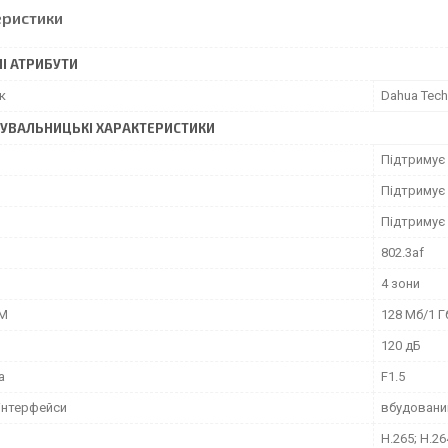
еристики
І АТРИБУТИ
к
Dahua Tech
УВАЛЬНИЦЬКІ ХАРАКТЕРИСТИКИ
Підтримує
Підтримує
Підтримує
802.3af
4 зони
M
128 Мб/1 Г
120 дБ
а
F1.5
 інтерфейси
вбудовани
H.265; H.26