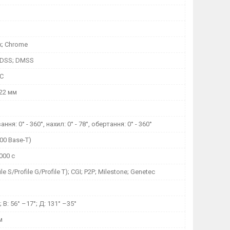
ox; Chrome
 DSS; DMSS
°C
122 мм
ня: 0° - 360°, нахил: 0° - 78°, обертання: 0° - 360°
100 Base-T)
,000 с
le S/Profile G/Profile T); CGI; P2P; Milestone; Genetec
; В: 56° –17°; Д: 131° –35°
м