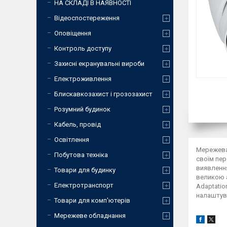
НА СКЛАДІ В НАЯВНОСТІ
Відеоспостереження
Оповіщення
Контроль доступу
Захисні екранувальні вироби
Електроживлення
Блискавкозахист і грозозахист
Розумний будинок
Кабель, провід
Освітлення
Мережева 
Побутова техніка
своїм пер
виявлення
Товари для будинку
великою а
Електротранспорт
Adaptatio
налаштува
Товари для комп'ютерів
Мережеве обладнання