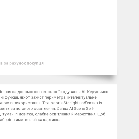
ів
за рахунок покупця
гання за допомогою технології кодування AI. Керуючись
 функції, як-от захист периметра, інтелектуальне
ною в використання. Технологія Starlight і об'єктив із
ть за поганого освітлення. Dahua AI Scene Self-
 туман, підсвітка, слабке освітлення й мерехтіння, щоб
берігатиметься чітка картинка.