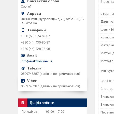
Відео- к
Сергей
вторгне
04200, вул. Дубровицька, 28, офіс 108, Ки
Дальніст
їв, Україна
Ідентифі
+380 (50) 974-52-87
Кількіст
+380 (44) 430-80-87
Матеріа
+380 (44) 428-28-98
Матриц
Метод з
info@elektron.kiev.ua
Мін. чут
0509745287 (дзвінки не приймаються)
Сила сп
0509745287 (дзвінки не приймаються)
Спостері
Виявлено
Графік роботи
Виявлено
Понеділок
09:00
17:00
Перетин 