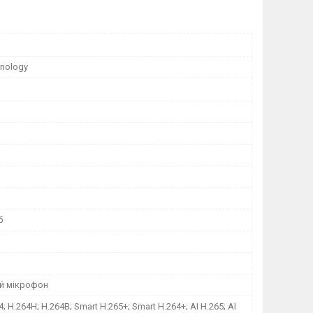
nology
б
й мікрофон
4; H.264H; H.264B; Smart H.265+; Smart H.264+; AI H.265; AI