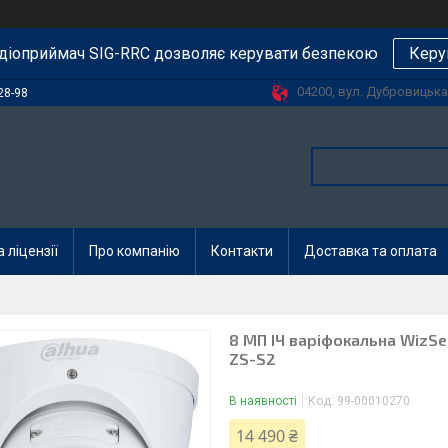
діоприймач SIG-RRC дозволяє керувати безпекою
Керу
04200, вул. Дубровицька, 
28-98
 ліцензії
Про компанію
Контакти
Доставка та оплата
8 МП ІЧ варіфокальна WizS
ZS-S2
В наявності
Код:
99-00010270
14 490 ₴