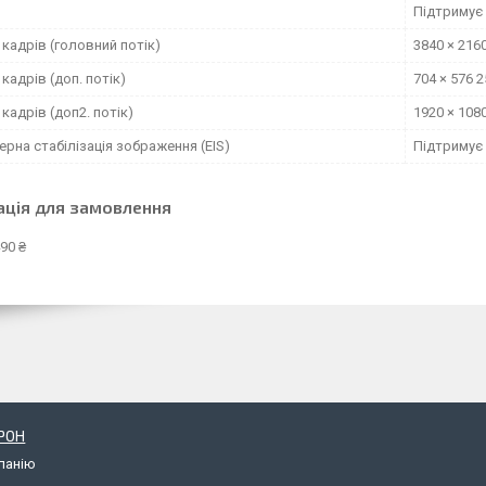
и
Підтримує
кадрів (головний потік)
3840 × 2160
кадрів (доп. потік)
704 × 576 2
кадрів (доп2. потік)
1920 × 1080
рна стабілізація зображення (EIS)
Підтримує
ація для замовлення
90 ₴
РОН
панію