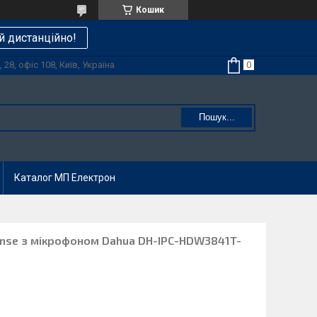
Кошик
й дистанційно!
28, офіс 108, Київ, Україна
Пошук...
Каталог МП Електрон
ense з мікрофоном Dahua DH-IPC-HDW3841T-