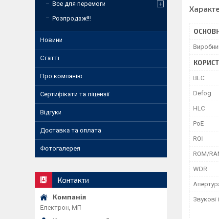
Все для перемоги
Характ
Розпродаж!!!
ОСНОВН
Новини
Виробни
Статті
КОРИСТ
Про компанію
BLC
Defog
Сертифікати та ліцензії
HLC
Відгуки
PoE
Доставка та оплата
ROI
Фотогалерея
ROM/RA
WDR
Контакти
Апертур
Звукові
Електрон, МП