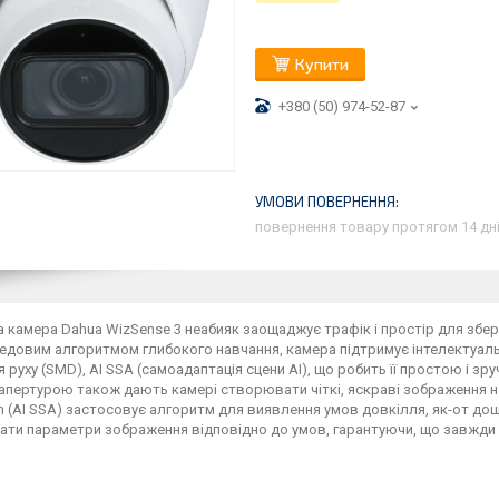
Купити
+380 (50) 974-52-87
повернення товару протягом 14 дн
камера Dahua WizSense 3 неабияк заощаджує трафік і простір для збері
едовим алгоритмом глибокого навчання, камера підтримує інтелектуальні
 руху (SMD), AI SSA (самоадаптація сцени AI), що робить її простою і зруч
пертурою також дають камері створювати чіткі, яскраві зображення наві
n (AI SSA) застосовує алгоритм для виявлення умов довкілля, як-от дощ,
ти параметри зображення відповідно до умов, гарантуючи, що завжди з