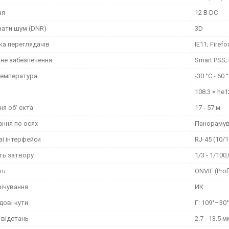
ня
12 В DC
ати шум (DNR)
3D
ка переглядачів
IE11; Firef
не забезпечення
Smart PSS;
температура
-30 °C - 60 
108.3 × he
я об' єкта
17 - 57 м
ання по осях
Панорамуван
і інтерфейси
RJ-45 (10/
ть затвору
1/3 - 1/100
ть
ONVIF (Profi
вічування
ИК
дові кути
Г: 109°–30°
 відстань
2.7 - 13.5 м