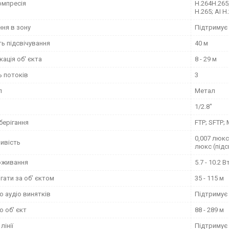
омпресія
H.264H.265;
H.265; AI H
ння в зону
Підтримує
ь підсвічування
40 м
кація об' єкта
8 - 29 м
ь потоків
3
л
Метал
я
1/2.8"
берігання
FTP; SFTP;
0,007 люкс 
ливість
люкс (підс
оживання
5.7 - 10.2 В
гати за об’ єктом
35 - 115 м
 аудіо винятків
Підтримує
 об' єкт
88 - 289 м
лінії
Підтримує