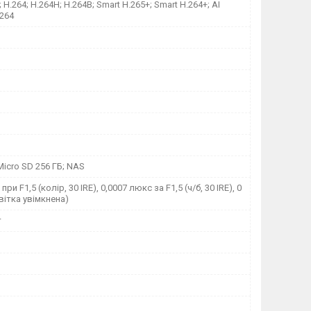
 H.264; H.264H; H.264B; Smart H.265+; Smart H.264+; AI
.264
 Micro SD 256 ГБ; NAS
при F1,5 (колір, 30 IRE), 0,0007 люкс за F1,5 (ч/б, 30 IRE), 0
вітка увімкнена)
т