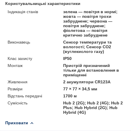
Користувальницькі характеристики
Індикація станів
зелена — повітря в нормі;
жовта — повітря трохи
забруднене; червона —
повітря забруднене;
фіолетова — повітря
критично забруднене
Виконавець
Сенсор температури та
вологості; Сенсор CO2
(вуглекислого газу)
Клас захисту
IP50
Монтаж
Пристрій призначений
тільки для встановлення в
приміщенні
Живлення
2 акумулятори CR123A
Розміри
77 × 77 × 34,5 мм
Відстань передачі
1700 м
Сумісність
Hub 2 (2G); Hub 2 (4G); Hub 2
Plus; Hub Hybrid (2G); Hub
Hybrid (4G)
Приховати