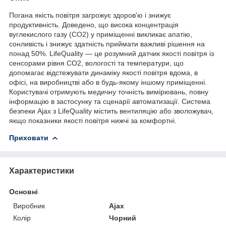
Погана якість повітря загрожує здоров'ю і знижує
продуктивність. Доведено, що висока концентрація
вуглекислого газу (CO2) у приміщенні викликає апатію,
сонливість і знижує здатність приймати важливі рішення на
понад 50%. LifeQuality — це розумний датчик якості повітря із
сенсорами рівня CO2, вологості та температури, що
допомагає відстежувати динаміку якості повітря вдома, в
офісі, на виробництві або в будь-якому іншому приміщенні.
Користувачі отримують медичну точність вимірювань, повну
інформацію в застосунку та сценарії автоматизації. Система
безпеки Ajax з LifeQuality містить вентиляцію або зволожувач,
якщо показники якості повітря нижчі за комфортні.
Приховати
Характеристики
Основні
Виробник
Ajax
Колір
Чорний