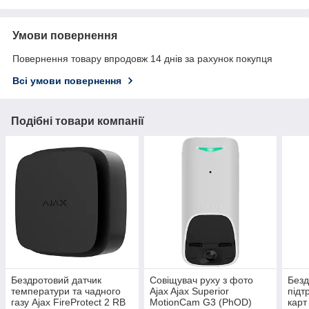
Умови повернення
Повернення товару впродовж 14 днів за рахунок покупця
Всі умови повернення
Подібні товари компанії
Бездротовий датчик
Совіщувач руху з фото
Безд
температури та чадного
Ajax Ajax Superior
підт
газу Ajax FireProtect 2 RB
MotionCam G3 (PhOD)
карт