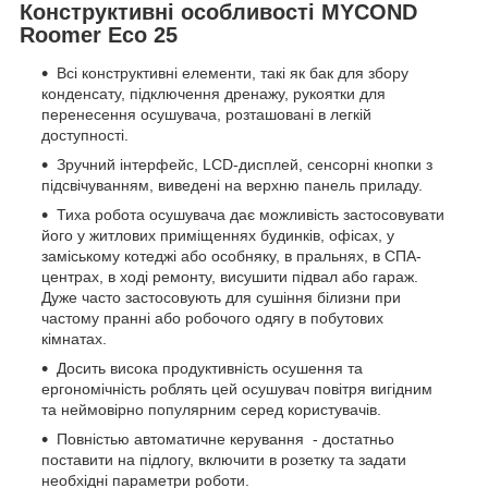
Конструктивні особливості MYCOND
Roomer Eco 25
Всі конструктивні елементи, такі як бак для збору
конденсату, підключення дренажу, рукоятки для
перенесення осушувача, розташовані в легкій
доступності.
Зручний інтерфейс, LCD-дисплей, сенсорні кнопки з
підсвічуванням, виведені на верхню панель приладу.
Тиха робота осушувача дає можливість застосовувати
його у житлових приміщеннях будинків, офісах, у
заміському котеджі або особняку, в пральнях, в СПА-
центрах, в ході ремонту, висушити підвал або гараж.
Дуже часто застосовують для сушіння білизни при
частому пранні або робочого одягу в побутових
кімнатах.
Досить висока продуктивність осушення та
ергономічність роблять цей осушувач повітря вигідним
та неймовірно популярним серед користувачів.
Повністью автоматичне керування - достатньо
поставити на підлогу, включити в розетку та задати
необхідні параметри роботи.