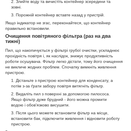
Злийте воду та вичистіть контейнер зсередини та
зовні.
Порожній контейнер вставте назад у пристрій.
Якщо індикатор не згас, переконайтеся, що контейнер
правильно встановили.
Очищення повітряного фільтра (раз на два
тижні)
Пил, що накопичується у фільтрі грубої очистки, ускладнює
прохідність повітря і, як наслідок, знижує продуктивність
роботи осушувача. Фільтр легко дістати, тому його очищення
не викличе жодних проблем. Спочатку вимкніть живлення
пристрою.
Дістаньте з пристрою контейнер для конденсату, а
потім з-за ґрати забору повітря витягніть фільтр.
Видаліть пил з поверхні за допомогою пилососа.
Якщо фільтр дуже брудний - його можна промити
водою і обов'язково висушити.
Після цього можете встановити фільтр на місце,
встановити бак, підключити живлення і відновити роботу
пристрою.