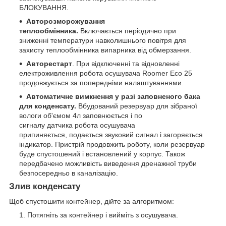
БЛОКУВАННЯ.
Авторозморожування
теплообмінника.
Включається періодично при
зниженні температури навколишнього повітря для
захисту теплообмінника випарника від обмерзання.
Авторестарт
. При відключенні та відновленні
електроживлення робота осушувача Roomer Eco 25
продовжується за попередніми налаштуваннями.
Автоматичне вимкнення у разі заповненого бака
для конденсату.
Вбудований резервуар для зібраної
вологи об'ємом 4л заповнюється і по
сигналу датчика робота осушувача
припиняється, подається звуковий сигнал і загоряється
індикатор. Пристрій продовжить роботу, коли резервуар
буде спустошений і встановлений у корпус. Також
передбачено можливість виведення дренажної труби
безпосередньо в каналізацію.
Злив конденсату
Щоб спустошити контейнер, дійте за алгоритмом:
Потягніть за контейнер і вийміть з осушувача.