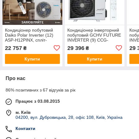
Кондиціонер побутовий
Кондиціонер інверторний
Конд
Daiko Polar Inverter (12)
побутовий GCHV FUTURE
поб
ASP-H12PINX, спліт-
INVERTER (9) CCG-
INV
система, інвертор,
V09HR4-F23, спліт-
V09H
22 757
29 396
29 
₴
₴
настінний, -25°
система, настінний, -25°
сист
-25°
Купити
Купити
Про нас
86% позитивних з 67 відгуків за рік
Працює з 03.08.2015
м. Київ
04200, вул. Дубровицька, 28, офіс 108, Київ, Україна
Контакти