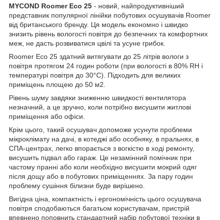
MYCOND Roomer Eco 25
- новий, найпродуктивніший
представник популярної лінійки побутових осушувачів Roomer
від британського бренду. Ця модель економно і швидко
знизить рівень вологості повітря до безпечних та комфортних
меж, не дасть розвиватися цвілі та усуне грибок.
Roomer Eco 25 здатний витягувати до 25 літрів вологи з
повітря протягом 24 годин роботи (при вологості в 80% RH і
температурі повітря до 30°С). Підходить для великих
приміщень площею до 50 м2.
Рівень шуму завдяки зниженню швидкості вентилятора
незначний, а це зручно, коли потрібно висушити житлові
приміщення або офіси.
Крім цього, такий осушувач допоможе усунути проблеми
мікроклімату на дачі, в котеджі або особняку, в пральнях, в
СПА-центрах, легко впорається з вогкістю в ході ремонту,
висушить підвал або гараж. Це незамінний помічник при
частому пранні або коли необхідно висушити мокрий одяг
після дощу або в побутових приміщеннях. За пару годин
проблему сушіння білизни буде вирішено.
Вигідна ціна, компактність і ергономічність цього осушувача
повітря сподобаються багатьом користувачам, пристрій
впевнено поповнить стандартний набір побутової техніки в