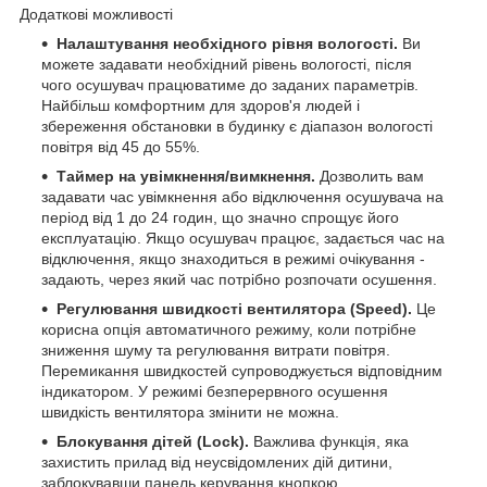
Додаткові можливості
Налаштування необхідного рівня вологості.
Ви
можете задавати необхідний рівень вологості, після
чого осушувач працюватиме до заданих параметрів.
Найбільш комфортним для здоров'я людей і
збереження обстановки в будинку є діапазон вологості
повітря від 45 до 55%.
Таймер на увімкнення/вимкнення.
Дозволить вам
задавати час увімкнення або відключення осушувача на
період від 1 до 24 годин, що значно спрощує його
експлуатацію. Якщо осушувач працює, задається час на
відключення, якщо знаходиться в режимі очікування -
задають, через який час потрібно розпочати осушення.
Регулювання швидкості вентилятора (Speed).
Це
корисна опція автоматичного режиму, коли потрібне
зниження шуму та регулювання витрати повітря.
Перемикання швидкостей супроводжується відповідним
індикатором. У режимі безперервного осушення
швидкість вентилятора змінити не можна.
Блокування дітей (Lock).
Важлива функція, яка
захистить прилад від неусвідомлених дій дитини,
заблокувавши панель керування кнопкою