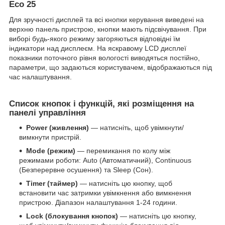
Eco 25
Для зручності дисплей та всі кнопки керування виведені на
верхню панель пристрою, кнопки мають підсвічування. При
виборі будь-якого режиму загоряються відповідні їм
індикатори над дисплеєм. На яскравому LCD дисплеї
показники поточного рівня вологості виводяться постійно,
параметри, що задаються користувачем, відображаються під
час налаштування.
Список кнопок і функцій, які розміщення на
панелі управління
Power (живлення)
— натисніть, щоб увімкнути/
вимкнути пристрій.
Mode (режим)
— перемикання по колу між
режимами роботи: Auto (Автоматичний), Continuous
(Безперервне осушення) та Sleep (Сон).
Timer (таймер)
— натисніть цю кнопку, щоб
встановити час затримки увімкнення або вимкнення
пристрою. Діапазон налаштування 1-24 години.
Lock (блокування кнопок)
— натисніть цю кнопку,