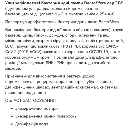
Ультрафіолетові бактерицидні лампи BactoSfera серії BS
є джерелом ультрафіолетового випромінювання
бактерицидної дії (спектр УФС із піковою хвилею 254 нм).
Паспорт ультрафіолетових бактерицидних ламп BactoSfera.
Випромінення бактерицидної лампи вбиває (інактивує) віруси,
бактерії, цвіль, грибки, дріжджі, спори, алергени та інші
мікроорганізми, зокрема віруси грипу всіх типів (гриппатипи A,
B, C), віруси, що викликають ГРЗ і ГРВІ, коронавірус SARS-
CoV-2 (2019-nCoV) викликає захворювання COVID-19, штам
коронавірусу «Омікрон». Поглинана доза ультрафіолетової
радіації молекулами ДНК і РНК призводить до загибелі
мікроба.
Призначені для використання в бактерицидних
опромінювачах, рециркуляторах повітря, тубус-кварцах,
дезінфекційних шафах, вентиляційних системах, системах
очищення води тощо.
ОБЛАСТ ЗАСТОСУВАННЯ:
Знезараження повітря
Знезараження різних поверхонь
Дезінфекція води