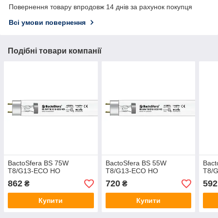
Повернення товару впродовж 14 днів за рахунок покупця
Всі умови повернення
Подібні товари компанії
BactoSfera BS 75W
BactoSfera BS 55W
Bact
T8/G13-ECO HO
T8/G13-ECO HO
T8/
862
720
592
₴
₴
Купити
Купити