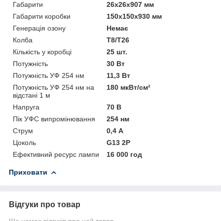
Габарити
26x26x907 мм
Габарити коробки
150x150x930 мм
Генерація озону
Немає
Колба
T8/T26
Кількість у коробці
25 шт.
Потужність
30 Вт
Потужність УФ 254 нм
11,3 Вт
Потужність УФ 254 нм на
180 мкВт/см²
відстані 1 м
Напруга
70 В
Пік УФС випромінювання
254 нм
Струм
0,4 А
Цоколь
G13 2P
Ефективний ресурс лампи
16 000 год
Приховати
Відгуки про товар
Ще немає відгуків про цей товар