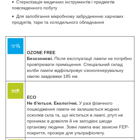
Стерилізація медичних інструментів і предметів
повсякденного побуту
Для запобігання мікробному забрудненню харчових
продуктів, тари та холодильного обладнання
OZONE FREE
Безозонові.
Після експлуатації лампи не потрібно
провітрювати приміщення. Спеціальний склад
колби лампи відфільтровує озоногенерувальну
хвилю завдовжки 185 нм.
ECO
Не б'ються. Екологічні.
У разі фізичного
пошкодження лампи не залишається жодних
осколків скла та, що міститься в лампі, ртуті не
проникає в довкілля й не заподіює шкоди
організму людини. Зовні лампа має захисне FEP-
покриття, прозоре для ультрафіолету.