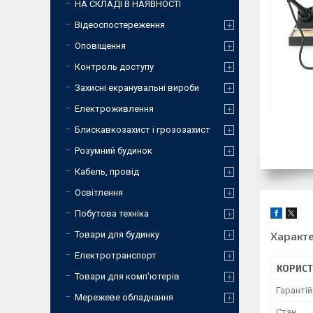
НА СКЛАДІ В НАЯВНОСТІ
Відеоспостереження
Оповіщення
Контроль доступу
Захисні екранувальні вироби
Електроживлення
Блискавкозахист і грозозахист
Розумний будинок
Кабель, провід
Освітлення
Побутова техніка
Характ
Товари для будинку
Електротранспорт
КОРИСТ
Товари для комп'ютерів
Гарантій
Мережеве обладнання
Стан