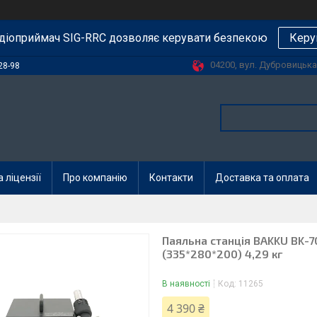
діоприймач SIG-RRC дозволяє керувати безпекою
Керу
04200, вул. Дубровицька, 
28-98
 ліцензії
Про компанію
Контакти
Доставка та оплата
Паяльна станція BAKKU BK-7
(335*280*200) 4,29 кг
В наявності
Код:
11265
4 390 ₴