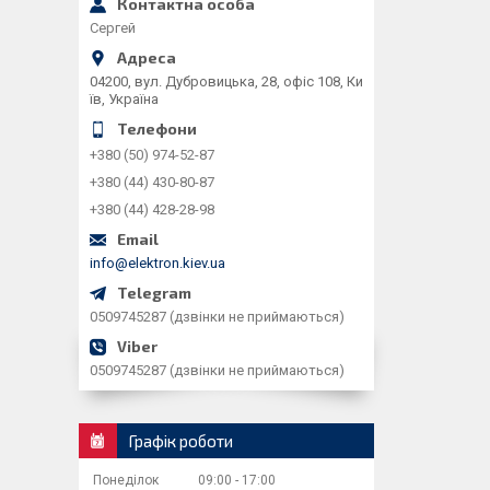
Сергей
04200, вул. Дубровицька, 28, офіс 108, Ки
їв, Україна
+380 (50) 974-52-87
+380 (44) 430-80-87
+380 (44) 428-28-98
info@elektron.kiev.ua
0509745287 (дзвінки не приймаються)
0509745287 (дзвінки не приймаються)
Графік роботи
Понеділок
09:00
17:00