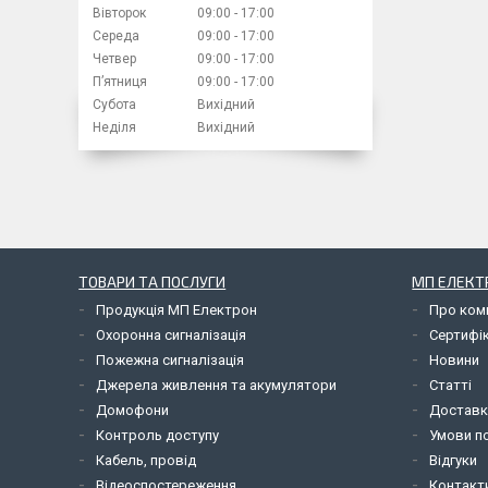
Вівторок
09:00
17:00
Середа
09:00
17:00
Четвер
09:00
17:00
Пʼятниця
09:00
17:00
Субота
Вихідний
Неділя
Вихідний
ТОВАРИ ТА ПОСЛУГИ
МП ЕЛЕКТ
Продукція МП Електрон
Про ком
Охоронна сигналізація
Сертифі
Пожежна сигналізація
Новини
Джерела живлення та акумулятори
Статті
Домофони
Доставк
Контроль доступу
Умови по
Кабель, провід
Відгуки
Відеоспостереження
Контакт