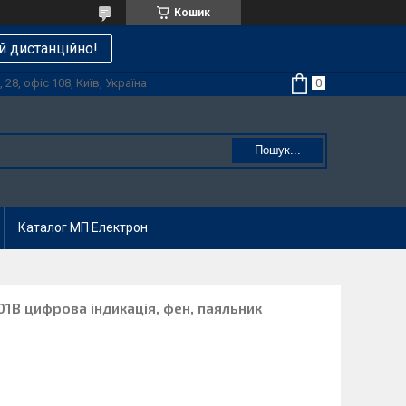
Кошик
й дистанційно!
28, офіс 108, Київ, Україна
Пошук...
Каталог МП Електрон
01B цифрова індикація, фен, паяльник