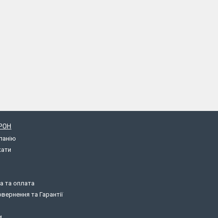
РОН
панію
кати
а та оплата
вернення та Гарантії
и