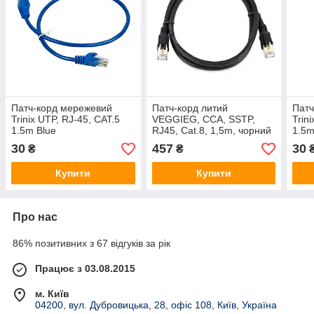
Патч-корд мережевий
Патч-корд литий
Патч
Trinix UTP, RJ-45, CAT.5
VEGGIEG, CCA, SSTP,
Trin
1.5m Blue
RJ45, Cat.8, 1,5m, чорний
1.5m
30
457
30
₴
₴
Купити
Купити
Про нас
86% позитивних з 67 відгуків за рік
Працює з 03.08.2015
м. Київ
04200, вул. Дубровицька, 28, офіс 108, Київ, Україна