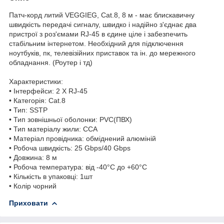
Патч-корд литий VEGGIEG, Cat.8, 8 м - має блискавичну
швидкість передачі сигналу, швидко і надійно з'єднає два
пристрої з роз'ємами RJ-45 в єдине ціле і забезпечить
стабільним інтернетом. Необхідний для підключення
ноутбуків, пк, телевізійних приставок та ін. до мережного
обладнання. (Роутер і тд)
Характеристики:
• Інтерфейси: 2 Х RJ-45
• Категорія: Cat.8
• Тип: SSTP
• Тип зовнішньої оболонки: PVC(ПВХ)
• Тип матеріалу жили: СCA
• Матеріал провідника: обміднений алюміній
• Робоча швидкість: 25 Gbps/40 Gbps
• Довжина: 8 м
• Робоча температура: від -40°C до +60°C
• Кількість в упаковці: 1шт
• Колір чорний
Приховати