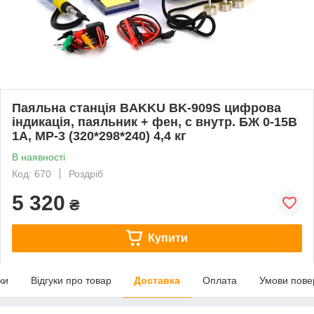
Паяльна станція BAKKU BK-909S цифрова
індикація, паяльник + фен, с внутр. БЖ 0-15В
1А, MP-3 (320*298*240) 4,4 кг
В наявності
Код: 670
Роздріб
5 320
₴
Купити
ки
Відгуки про товар
Доставка
Оплата
Умови пове