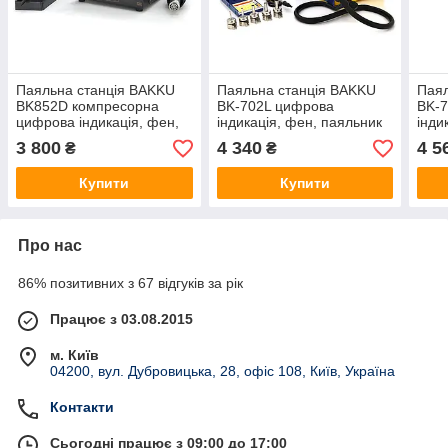
Паяльна станція BAKKU
Паяльна станція BAKKU
Паял
BK852D компресорна
BK-702L цифрова
BK-
цифрова індикація, фен,
індикація, фен, паяльник
інди
паяльник (325*275*202)
320*270*192) 4,82 кг
(325
3 800
4 340
4 5
₴
₴
4,46 кг
Купити
Купити
Про нас
86% позитивних з 67 відгуків за рік
Працює з 03.08.2015
м. Київ
04200, вул. Дубровицька, 28, офіс 108, Київ, Україна
Контакти
Сьогодні працює з 09:00 до 17:00