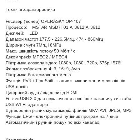
Технічні характеристики
Ресивер (тюнер) OPERASKY OP-407
Процесор: MSTAR MSD7Т01 Ali3612.Ali3612
Дисплей: LED
Діапазон частот 177.5 - 226.5Мгц, 474 - 866Мгц
Ширина смуги 7Мгц і 8МГц
Макс. швидкість потоку 50 Мбіт / с
Декомпресія MPEG2 / MPEG4
Підтримка дозволу відео: 1080p, 1080i, 720p, 576p і 576i
Формат зображення 4: 3, 16: 9, Avto
Підтримка багатомовного меню
Функція PVR і TimeShift - запис з використанням зовнішніх
USB-носіїв
Цифровий аудіо / відео вихід HDMI
Роз'єм USB 2.0 для підключення зовнішніх накопичувачів або
USB WI-FI адаптерів
Відтворення різних мультимедіа файлів MKV, AVI, JPEG, MP3
Функція EPG - електронний путівник програм на 7 днів
Автоматичний і ручний пошук по всіх каналах
Комплектація