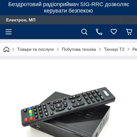
Бездротовий радіоприймач SIG-RRC дозволяє
керувати безпекою
Електрон, МП
Товари та послуги
Побутова техніка
Тюнері Т2
Р