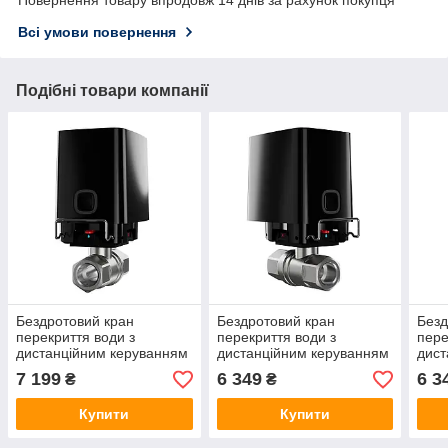
Всі умови повернення
Подібні товари компанії
Бездротовий кран
Бездротовий кран
Безд
перекриття води з
перекриття води з
пере
дистанційним керуванням
дистанційним керуванням
дист
Ajax WaterStop 3/4" black
Ajax WaterStop 1/2" white
Ajax
7 199
6 349
6 3
₴
₴
Купити
Купити