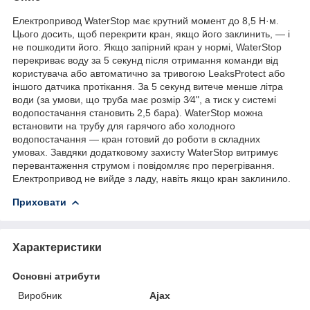
Електропривод WaterStop має крутний момент до 8,5 Н·м.
Цього досить, щоб перекрити кран, якщо його заклинить, — і
не пошкодити його. Якщо запірний кран у нормі, WaterStop
перекриває воду за 5 секунд після отримання команди від
користувача або автоматично за тривогою LeaksProtect або
іншого датчика протікання. За 5 секунд витече менше літра
води (за умови, що труба має розмір 3⁄4", а тиск у системі
водопостачання становить 2,5 бара). WaterStop можна
встановити на трубу для гарячого або холодного
водопостачання — кран готовий до роботи в складних
умовах. Завдяки додатковому захисту WaterStop витримує
перевантаження струмом і повідомляє про перегрівання.
Електропривод не вийде з ладу, навіть якщо кран заклинило.
Приховати
Характеристики
Основні атрибути
Виробник
Ajax