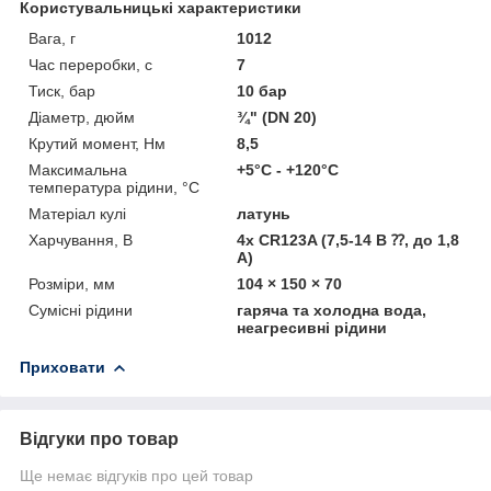
Користувальницькі характеристики
Вага, г
1012
Час переробки, с
7
Тиск, бар
10 бар
Діаметр, дюйм
¾" (DN 20)
Крутий момент, Нм
8,5
Максимальна
+5°C - +120°C
температура рідини, °C
Матеріал кулі
латунь
Харчування, В
4x CR123A (7,5-14 В ⁇, до 1,8
А)
Розміри, мм
104 × 150 × 70
Сумісні рідини
гаряча та холодна вода,
неагресивні рідини
Приховати
Відгуки про товар
Ще немає відгуків про цей товар