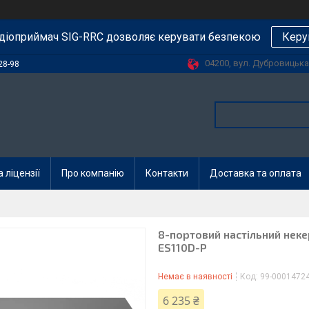
діоприймач SIG-RRC дозволяє керувати безпекою
Керу
04200, вул. Дубровицька, 
28-98
 ліцензії
Про компанію
Контакти
Доставка та оплата
8-портовий настільний некер
ES110D-P
Немає в наявності
Код:
99-0001472
6 235 ₴