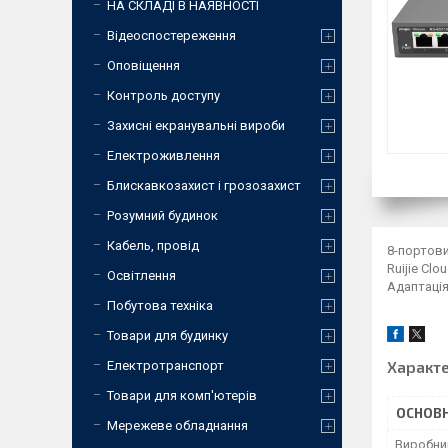
НА СКЛАДІ В НАЯВНОСТІ
Відеоспостереження
Оповіщення
Контроль доступу
Захисні екранувальні вироби
Електроживлення
Блискавкозахист і грозозахист
Розумний будинок
Кабель, провід
8-портови
Ruijie Cl
Освітлення
Адаптація
Побутова техніка
Товари для будинку
Характ
Електротранспорт
Товари для комп'ютерів
ОСНОВН
Мережеве обладнання
Виробни