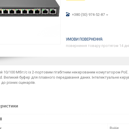
+380 (50) 974-52-87
повернення товару протягом 14 дн
й 10/100 Мбіт/с із 2-портовим гігабітним некерованим комутатором PoE
oud. Великий буфер для плавного передавання даних. Інтелектуальне керув
 до різних сценаріїв.
еристики
І
к
Ruijie