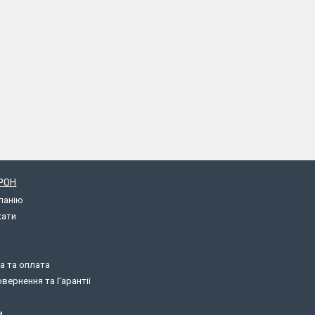
РОН
панію
кати
а та оплата
вернення та Гарантії
и