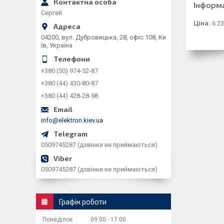
Інформ
Сергей
Ціна:
6 23
04200, вул. Дубровицька, 28, офіс 108, Ки
їв, Україна
+380 (50) 974-52-87
+380 (44) 430-80-87
+380 (44) 428-28-98
info@elektron.kiev.ua
0509745287 (дзвінки не приймаються)
0509745287 (дзвінки не приймаються)
Графік роботи
Понеділок
09:00
17:00