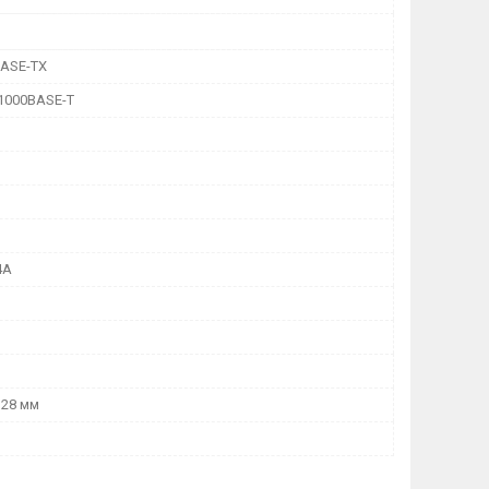
BASE-TX
/1000BASE-T
4A
 28 мм