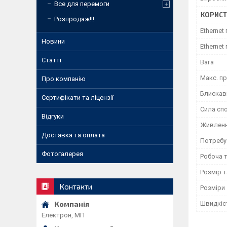
Все для перемоги
КОРИСТ
Розпродаж!!!
Ethernet
Новини
Ethernet 
Статті
Вага
Макс. пр
Про компанію
Блискав
Сертифікати та ліцензії
Сила сп
Відгуки
Живлен
Доставка та оплата
Потребу
Фотогалерея
Робоча 
Розмір 
Контакти
Розміри
Швидкіс
Електрон, МП