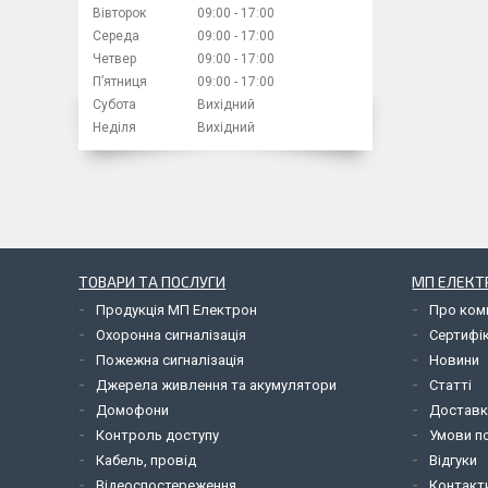
Вівторок
09:00
17:00
Середа
09:00
17:00
Четвер
09:00
17:00
Пʼятниця
09:00
17:00
Субота
Вихідний
Неділя
Вихідний
ТОВАРИ ТА ПОСЛУГИ
МП ЕЛЕКТ
Продукція МП Електрон
Про ком
Охоронна сигналізація
Сертифі
Пожежна сигналізація
Новини
Джерела живлення та акумулятори
Статті
Домофони
Доставк
Контроль доступу
Умови по
Кабель, провід
Відгуки
Відеоспостереження
Контакт