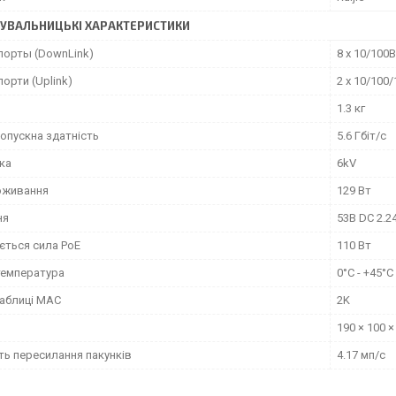
УВАЛЬНИЦЬКІ ХАРАКТЕРИСТИКИ
 порты (DownLink)
8 x 10/100
порти (Uplink)
2 x 10/100
1.3 кг
опускна здатність
5.6 Гбіт/с
ка
6kV
оживання
129 Вт
ня
53В DC 2.2
ється сила PoE
110 Вт
температура
0°C - +45°C
таблиці MAC
2K
190 × 100 ×
ть пересилання пакунків
4.17 мп/с