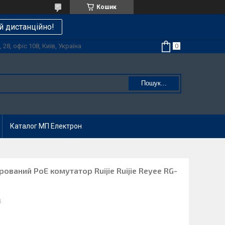
Кошик
й дистанційно!
28, офіс 108, Київ, Україна
Пошук...
Каталог МП Електрон
ований PoE комутатор Ruijie Ruijie Reyee RG-
4