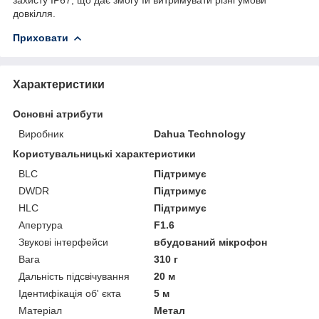
довкілля.
Приховати
Характеристики
Основні атрибути
Виробник
Dahua Technology
Користувальницькі характеристики
BLC
Підтримує
DWDR
Підтримує
HLC
Підтримує
Апертура
F1.6
Звукові інтерфейси
вбудований мікрофон
Вага
310 г
Дальність підсвічування
20 м
Ідентифікація об' єкта
5 м
Матеріал
Метал