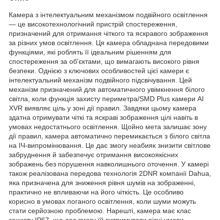
Камера з інтелектуальним механізмом подвійного освітлення
— це високотехнологічний пристрій спостереження,
призначений для отримання чіткого та яскравого зображення
за різних умов освітлення. Ця камера обладнана передовими
функціями, які роблять її ідеальним рішенням для
спостереження за об'єктами, що вимагають високого рівня
безпеки. Однією з ключових особливостей цієї камери є
інтелектуальний механізм подвійного підсвічування. Цей
механізм призначений для автоматичного увімкнення білого
світла, коли функція захисту периметра/SMD Plus камери AI
XVR виявляє ціль у зоні дії правил. Завдяки цьому камера
здатна отримувати чіткі та яскраві зображення цілі навіть в
умовах недостатнього освітлення. Щойно мета залишає зону
дії правил, камера автоматично перемикається з білого світла
на ІЧ-випромінювання. Це дає змогу неабияк знизити світлове
забруднення й забезпечує отримання високоякісних
зображень без порушення навколишнього оточення. У камері
також реалізована передова технологія 2DNR компанії Dahua,
яка призначена для зниження рівня шумів на зображенні,
практично не впливаючи на його чіткість. Це особливо
корисно в умовах поганого освітлення, коли шуми можуть
стати серйозною проблемою. Нарешті, камера має клас
захисту IP67, що дає змогу їй витримувати різні умови