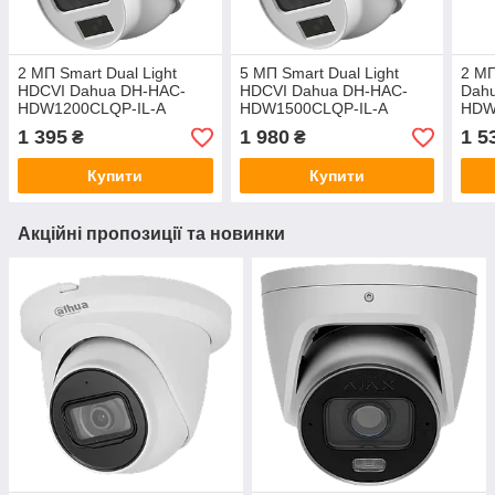
2 МП Smart Dual Light
5 МП Smart Dual Light
2 МП
HDCVI Dahua DH-HAC-
HDCVI Dahua DH-HAC-
Dah
HDW1200CLQP-IL-A
HDW1500CLQP-IL-A
HDW
(2.8мм)
A (2
1 395
1 980
1 5
₴
₴
Купити
Купити
Акційні пропозиції та новинки