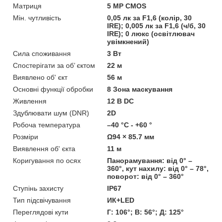
Матриця
5 MP CMOS
Мін. чутливість
0,05 лк за F1,6 (колір, 30
IRE); 0,005 лк за F1,6 (ч/б, 30
IRE); 0 люкс (освітлювач
увімкнений)
Сила споживання
3 Вт
Спостерігати за об’ єктом
22 м
Виявлено об' єкт
56 м
Основні функції обробки
8 Зона маскування
Живлення
12 В DC
Здублювати шум (DNR)
2D
Робоча температура
–40 °C - +60 °
Розміри
Ω94 × 85.7 мм
Виявлення об' єкта
11 м
Коригування по осях
Панорамування: від 0° –
360°, кут нахилу: від 0° – 78°,
поворот: від 0° – 360°
Ступінь захисту
IP67
Тип підсвічування
ИК+LED
Переглядові кути
Г: 106°; В: 56°; Д: 125°