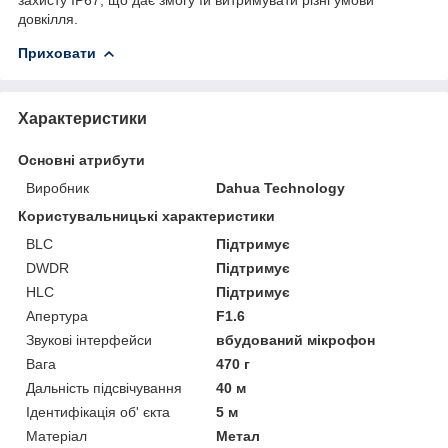
довкілля.
Приховати
Характеристики
Основні атрибути
Виробник
Dahua Technology
Користувальницькі характеристики
BLC
Підтримує
DWDR
Підтримує
HLC
Підтримує
Апертура
F1.6
Звукові інтерфейси
вбудований мікрофон
Вага
470 г
Дальність підсвічування
40 м
Ідентифікація об' єкта
5 м
Матеріал
Метал