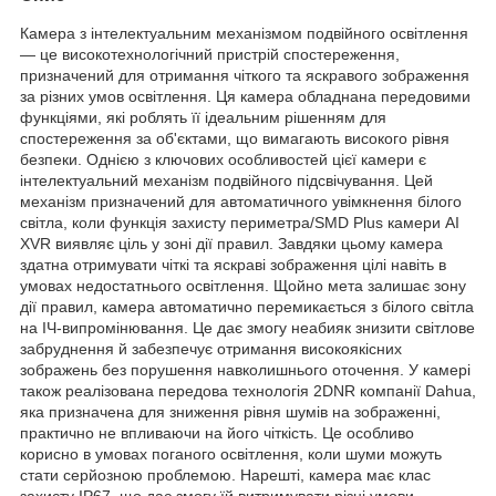
Камера з інтелектуальним механізмом подвійного освітлення
— це високотехнологічний пристрій спостереження,
призначений для отримання чіткого та яскравого зображення
за різних умов освітлення. Ця камера обладнана передовими
функціями, які роблять її ідеальним рішенням для
спостереження за об'єктами, що вимагають високого рівня
безпеки. Однією з ключових особливостей цієї камери є
інтелектуальний механізм подвійного підсвічування. Цей
механізм призначений для автоматичного увімкнення білого
світла, коли функція захисту периметра/SMD Plus камери AI
XVR виявляє ціль у зоні дії правил. Завдяки цьому камера
здатна отримувати чіткі та яскраві зображення цілі навіть в
умовах недостатнього освітлення. Щойно мета залишає зону
дії правил, камера автоматично перемикається з білого світла
на ІЧ-випромінювання. Це дає змогу неабияк знизити світлове
забруднення й забезпечує отримання високоякісних
зображень без порушення навколишнього оточення. У камері
також реалізована передова технологія 2DNR компанії Dahua,
яка призначена для зниження рівня шумів на зображенні,
практично не впливаючи на його чіткість. Це особливо
корисно в умовах поганого освітлення, коли шуми можуть
стати серйозною проблемою. Нарешті, камера має клас
захисту IP67, що дає змогу їй витримувати різні умови