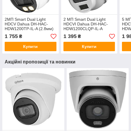
2МП Smart Dual Light
2 МП Smart Dual Light
5 МП
HDCV Dahua DH-HAC-
HDCVI Dahua DH-HAC-
HDC
HDW1200TP-IL-A (2.8мм)
HDW1200CLQP-IL-A
HDW
(2.8мм)
1 755
1 395
1 9
₴
₴
Купити
Купити
Акційні пропозиції та новинки