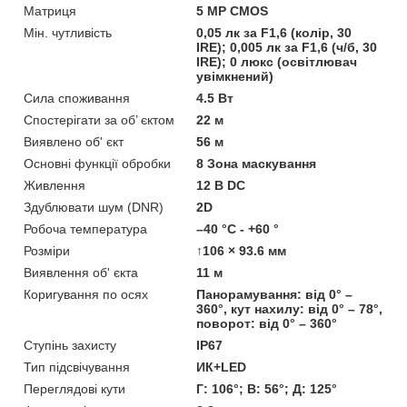
Матриця
5 MP CMOS
Мін. чутливість
0,05 лк за F1,6 (колір, 30
IRE); 0,005 лк за F1,6 (ч/б, 30
IRE); 0 люкс (освітлювач
увімкнений)
Сила споживання
4.5 Вт
Спостерігати за об’ єктом
22 м
Виявлено об' єкт
56 м
Основні функції обробки
8 Зона маскування
Живлення
12 В DC
Здублювати шум (DNR)
2D
Робоча температура
–40 °C - +60 °
Розміри
↑106 × 93.6 мм
Виявлення об' єкта
11 м
Коригування по осях
Панорамування: від 0° –
360°, кут нахилу: від 0° – 78°,
поворот: від 0° – 360°
Ступінь захисту
IP67
Тип підсвічування
ИК+LED
Переглядові кути
Г: 106°; В: 56°; Д: 125°