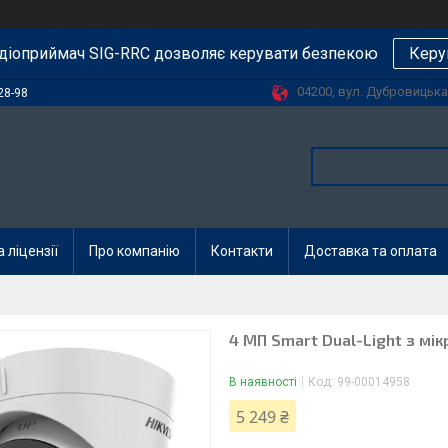
діоприймач SIG-RRC дозволяє керувати безпекою
Керу
04200, вул. Дубровицька, 
28-98
 ліцензії
Про компанію
Контакти
Доставка та оплата
4 МП Smart Dual-Light з мі
В наявності
Код:
99-00014958
5 249 ₴