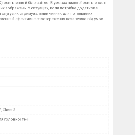
) освітлення й біле світло. В умовах низької освітленості
лих зображень. У ситуаціях, коли потрібне додаткове
 слугує як стримувальний чинник для потенційних
раження й ефективне спостереження незалежно від умов
f, Class 3
я головної течії