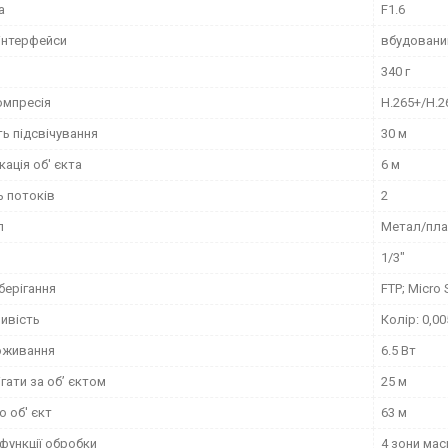
а
F1.6
 інтерфейси
вбудовани
340 г
омпресія
H.265+/H.2
ь підсвічування
30 м
кація об' єкта
6 м
ь потоків
2
л
Метал/пла
я
1/3"
берігання
FTP; Micro
ливість
Колір: 0,00
оживання
6.5 Вт
гати за об’ єктом
25 м
 об' єкт
63 м
функції обробки
4 зони ма