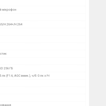
й мікрофон
65/H.264+/H.264
стик
 SD 256 ГБ
5 лк (F1.6, AGC вмик.), ч/б: 0 лк з ІЧ
скування