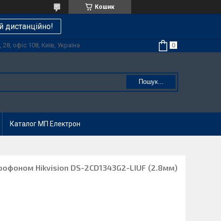
Кошик
й дистанційно!
28, офіс 108, Київ, Україна
Пошук...
Каталог МП Електрон
крофоном Hikvision DS-2CD1343G2-LIUF (2.8мм)