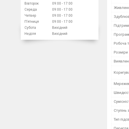
Вівторок
09:00
17:00
Живлен
Середа
09:00
17:00
Четвер
09:00
17:00
Здублюв
Пʼятниця
09:00
17:00
Підтрим
Субота
Вихідний
Неділя
Вихідний
Програм
Робоча 
Розміри
Виявленн
Коригув
Мережев
Швидкіс
Сумісніс
Ступінь 
Тип підс
Перегля