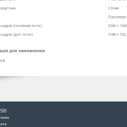
 відстань
2.8 мм
и
Підтримує
кадрів (головний потік)
2560 × 1440
кадрів (доп. потік)
1280 × 720,
ація для замовлення
9 ₴
РОН
панію
кати