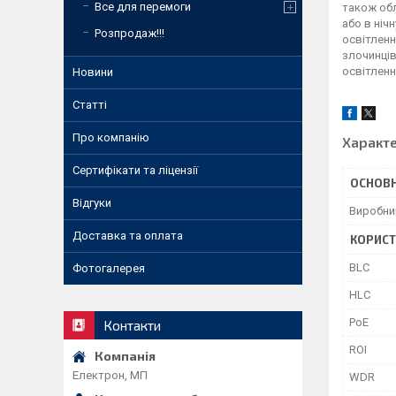
Все для перемоги
також обл
або в ніч
Розпродаж!!!
освітленн
злочинців
освітленн
Новини
Статті
Про компанію
Характ
Сертифікати та ліцензії
ОСНОВН
Відгуки
Виробни
Доставка та оплата
КОРИСТ
BLC
Фотогалерея
HLC
PoE
Контакти
ROI
Електрон, МП
WDR