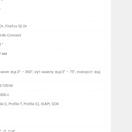
A
+, Firefox 52.0+
 Hik-Connect
 °
2 мм
ня: від 0° – 360°, кут нахилу: від 0° – 75°, поворот: від
M/100 M
 000 с
le S, Profile T, Profile G), ISAPI, SDK
4°, Д: 114°