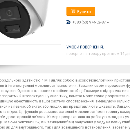
Купити
+380 (50) 974-52-87
повернення товару протягом 14 дн
роздільною здатністю 4 МП являє собою високотехнологічний пристрій
я й інтелектуальні можливості виявлення. Завдяки своїм передовим фун
стосунків. Однією з ключових особливостей цієї камери є підтримка ви
алгоритми й інтелектуальну аналітику, камера може точно розрізняти лю
ідвищує ефективність вашої системи спостереження, зменшуючи кількіс
ися на певних об'єктах або людях, що представляють цікавість. Завдя
м із відео. Ця функція розширює загальні можливості моніторингу камер
еби двосторонній зв'язок. Камера розрахована на роботу в складних у
ії. Маючи рейтинг IP67, він захищенийf від занурення у воду на певну гл
ною як для внутрішнього, так і для зовнішнього встановлення, забезпе