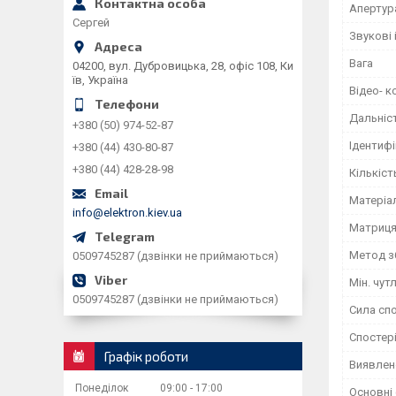
Апертур
Сергей
Звукові
Вага
04200, вул. Дубровицька, 28, офіс 108, Ки
їв, Україна
Відео- к
Дальніст
+380 (50) 974-52-87
Ідентифі
+380 (44) 430-80-87
+380 (44) 428-28-98
Кількіст
Матеріа
info@elektron.kiev.ua
Матриц
Метод з
0509745287 (дзвінки не приймаються)
Мін. чут
0509745287 (дзвінки не приймаються)
Сила сп
Спостері
Графік роботи
Виявлено
Понеділок
09:00
17:00
Основні 