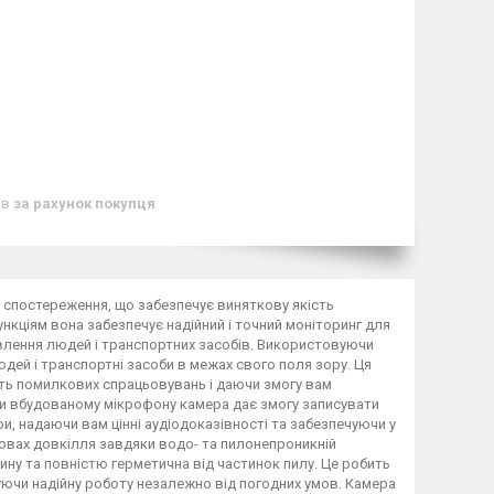
ів
за рахунок покупця
 спостереження, що забезпечує виняткову якість
кціям вона забезпечує надійний і точний моніторинг для
явлення людей і транспортних засобів. Використовуючи
дей і транспортні засоби в межах свого поля зору. Ця
ть помилкових спрацьовувань і даючи змогу вам
ки вбудованому мікрофону камера дає змогу записувати
и, надаючи вам цінні аудіодоказівності та забезпечуючи у
мовах довкілля завдяки водо- та пилонепроникній
ибину та повністю герметична від частинок пилу. Це робить
чуючи надійну роботу незалежно від погодних умов. Камера