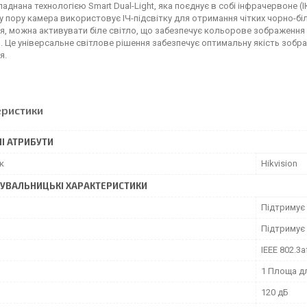
аднана технологією Smart Dual-Light, яка поєднує в собі інфрачервоне (ІК
ну пору камера використовує ІЧ-підсвітку для отримання чітких чорно-бі
я, можна активувати біле світло, що забезпечує кольорове зображення і
. Це універсальне світлове рішення забезпечує оптимальну якість зоб
я.
еристики
І АТРИБУТИ
к
Hikvision
УВАЛЬНИЦЬКІ ХАРАКТЕРИСТИКИ
Підтримує
Підтримує
IEEE 802.3a
1 Площа дл
120 дБ