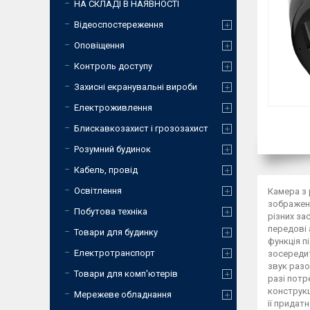
НА СКЛАДІ В НАЯВНОСТІ
Відеоспостереження
Оповіщення
Контроль доступу
Захисні екранувальні вироби
Електроживлення
Блискавкозахист і грозозахист
Розумний будинок
Кабель, провід
Освітлення
Камера з 
зображенн
Побутова техніка
різних за
передові 
Товари для будинку
функція п
Електротранспорт
зосередит
звук разо
Товари для комп'ютерів
разі потр
конструкц
Мережеве обладнання
її придат