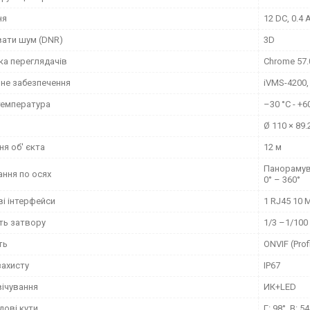
ня
12 DC, 0.4 
ати шум (DNR)
3D
ка переглядачів
Chrome 57.0
не забезпечення
iVMS-4200,
температура
–30 °C - +60
Ø 110 × 89.
я об' єкта
12 м
Панорамуван
ання по осях
0° – 360°
і інтерфейси
1 RJ45 10 
ть затвору
1/3 –1/100
ть
ONVIF (Profi
захисту
IP67
вічування
ИК+LED
дові кути
Г: 98°, В: 5