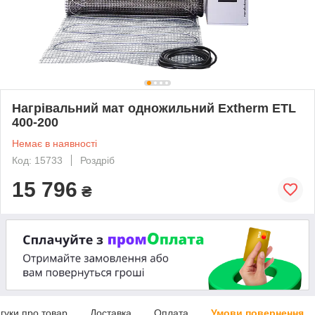
Нагрівальний мат одножильний Extherm ETL
400-200
Немає в наявності
Код: 15733
Роздріб
15 796
₴
дгуки про товар
Доставка
Оплата
Умови повернення