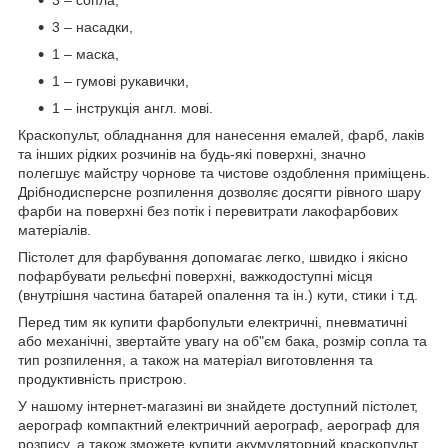
3 – сопла,
3 – насадки,
1 – маска,
1 – гумові рукавички,
1 – інструкція англ. мові.
Краскопульт, обладнання для нанесення емалей, фарб, лаків
та інших рідких розчинів на будь-які поверхні, значно
полегшує майстру чорнове та чистове оздоблення приміщень.
Дрібнодисперсне розпилення дозволяє досягти рівного шару
фарби на поверхні без потік і перевитрати лакофарбових
матеріалів.
Пістолет для фарбування допомагає легко, швидко і якісно
пофарбувати рельєфні поверхні, важкодоступні місця
(внутрішня частина батарей опалення та ін.) кути, стики і т.д.
Перед тим як купити фарбопульти електричні, пневматичні
або механічні, звертайте увагу на об"єм бака, розмір сопла та
тип розпилення, а також на матеріал виготовлення та
продуктивність пристрою.
У нашому інтернет-магазині ви знайдете доступний пістолет,
аерограф компактний електричний аерограф, аерограф для
розпису, а також зможете купити акумуляторний краскопульт