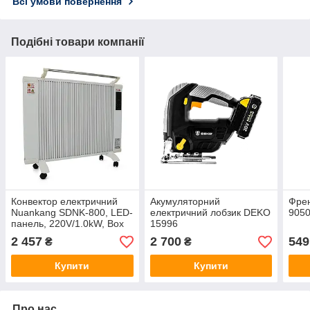
Всі умови повернення
Подібні товари компанії
Конвектор електричний
Акумуляторний
Френ
Nuankang SDNK-800, LED-
електричний лобзик DEKO
905
панель, 220V/1.0kW, Box
15996
2 457
2 700
549
₴
₴
Купити
Купити
Про нас