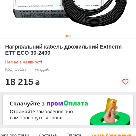
Нагрівальний кабель двожильний Extherm
ETT ECO 30-2400
Немає в наявності
Код: 16127
Роздріб
18 215
₴
дгуки про товар
Доставка
Оплата
Умови повернення