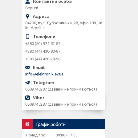
Сергей
04200, вул. Дубровицька, 28, офіс 108, Ки
їв, Україна
+380 (50) 974-52-87
+380 (44) 430-80-87
+380 (44) 428-28-98
info@elektron.kiev.ua
0509745287 (дзвінки не приймаються)
0509745287 (дзвінки не приймаються)
Графік роботи
Понеділок
09:00
17:00