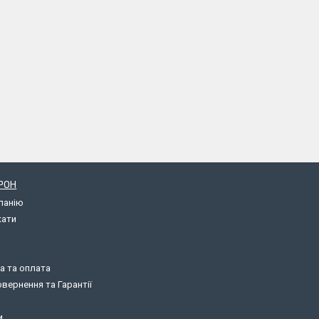
РОН
панію
кати
а та оплата
вернення та Гарантії
и