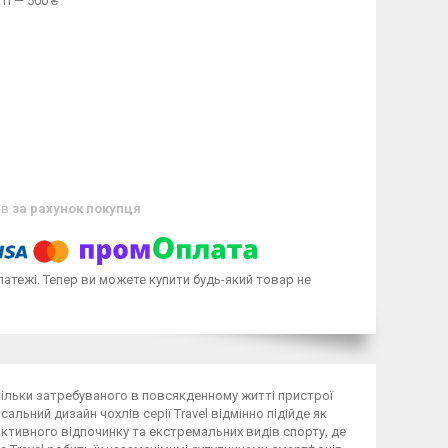
ті — 500 ₴
ів
за рахунок покупця
латежі. Тепер ви можете купити будь-який товар не
льки затребуваного в повсякденному житті пристрої
сальний дизайн чохлів серії Travel відмінно підійде як
активного відпочинку та екстремальних видів спорту, де