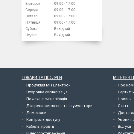
Вівторок
09:00
17:00
Середа
09:00
17:00
Четвер
09:00
17:00
Пʼятниця
09:00
17:00
Субота
Вихідний
Неділя
Вихідний
ТОВАРИ ТА ПОСЛУГИ
МП ЕЛЕКТ
Продукція МП Електрон
Про ком
Охоронна сигналізація
Сертифі
Пожежна сигналізація
Новини
Джерела живлення та акумулятори
Статті
Домофони
Доставк
Контроль доступу
Умови по
Кабель, провід
Відгуки
Відеоспостереження
Контакт