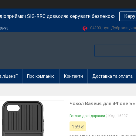
діоприймач SIG-RRC дозволяє керувати безпекою
Керу
04200, вул. Дубровицька, 
28-98
 ліцензії
Про компанію
Контакти
Доставка та оплата
Чохол Baseus для iPhone SE
Готово до відправки
Код:
16397
169 ₴