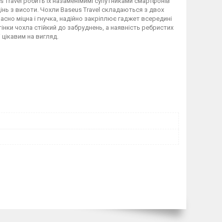
Travel робить їх назаменімимі супутниками смартфонів
дінь з висоти. Чохли Baseus Travel складаються з двох
сно міцна і гнучка, надійно закріплює гаджет всередині
тінки чохла стійкий до забруднень, а наявність ребристих
 цікавим на вигляд.