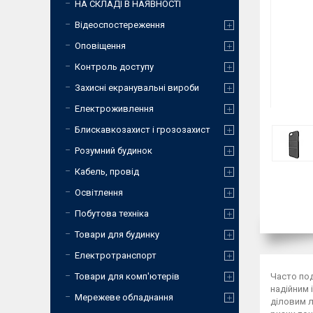
НА СКЛАДІ В НАЯВНОСТІ
Відеоспостереження
Оповіщення
Контроль доступу
Захисні екранувальні вироби
Електроживлення
Блискавкозахист і грозозахист
Розумний будинок
Кабель, провід
Освітлення
Побутова техніка
Товари для будинку
Електротранспорт
Часто по
Товари для комп'ютерів
надійним 
Мережеве обладнання
діловим л