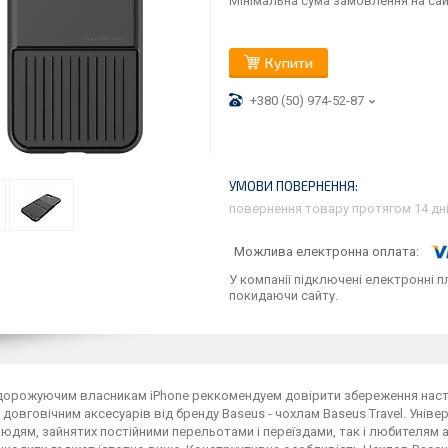
Мінімальна сума замовлення на сай
Купити
+380 (50) 974-52-87
повернення товару протягом 14 дн
У компанії підключені електронні п
покидаючи сайту.
дорожуючим власникам iPhone реккомендуем довірити збереження насті
і довговічним аксесуарів від бренду Baseus - чохлам Baseus Travel. Універ
юдям, зайнятих постійними перельотами і переїздами, так і любителям 