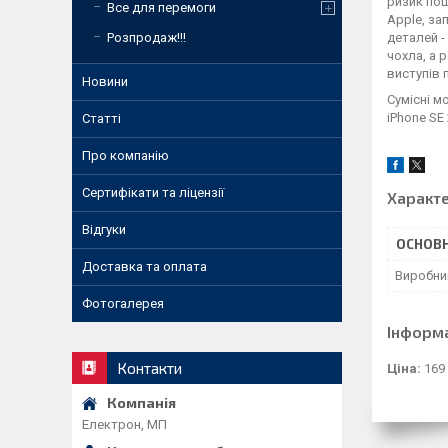
ризик пош
Все для перемоги
Apple, за
деталей -
Розпродаж!!!
чохла, а 
виступів 
Новини
Сумісні м
iPhone SE 
Статті
Про компанію
Сертифікати та ліцензії
Характ
Відгуки
ОСНОВН
Доставка та оплата
Виробни
Фотогалерея
Інформ
Контакти
Ціна:
169
Електрон, МП