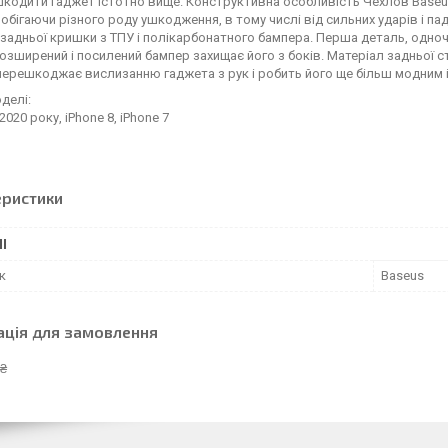
кодити гаджет істотно вище. Конструктивна особливість Чехлов Baseus 
побігаючи різного роду ушкодження, в тому числі від сильних ударів і па
 задньої кришки з ТПУ і полікарбонатного бампера. Перша деталь, одноча
розширений і посилений бампер захищає його з боків. Матеріал задньої с
перешкоджає вислизанню гаджета з рук і робить його ще більш модним і
оделі:
2020 року, iPhone 8, iPhone 7
еристики
І
к
Baseus
ація для замовлення
 ₴