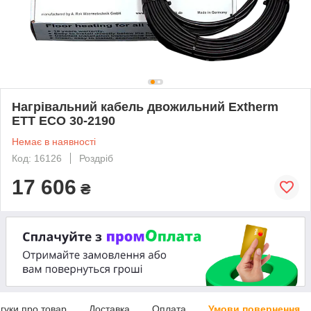
Нагрівальний кабель двожильний Extherm
ETT ECO 30-2190
Немає в наявності
Код: 16126
Роздріб
17 606
₴
дгуки про товар
Доставка
Оплата
Умови повернення