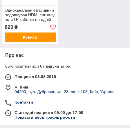
Одноканальний пасивний
подовжувач HDMI сигналу
по UTP кабелю по одній
витій парі. Дальність
820
₴
передачі: до 30метров,
1080Р- cat6e
Купити
Про нас
86% позитивних з 67 відгуків за рік
Працює з 03.08.2015
м. Київ
04200, вул. Дубровицька, 28, офіс 108, Київ, Україна
Контакти
Сьогодні працює з 09:00 до 17:00
Показати весь графік роботи