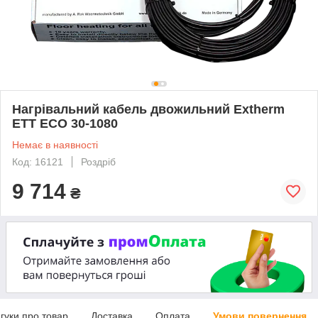
Нагрівальний кабель двожильний Extherm
ETT ECO 30-1080
Немає в наявності
Код: 16121
Роздріб
9 714
₴
дгуки про товар
Доставка
Оплата
Умови повернення