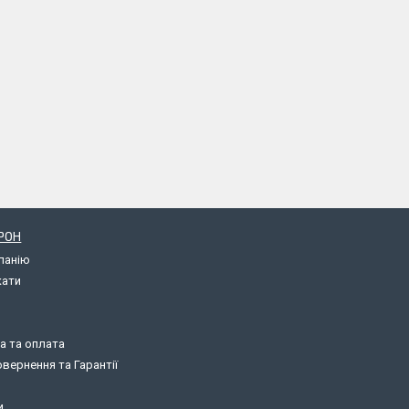
РОН
панію
кати
а та оплата
вернення та Гарантії
и