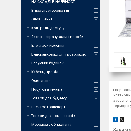
НА СКЛАДІ В НАЯВНОСТІ
Відеоспостереження
Оповіщення
Контроль доступу
Захисні екранувальні вироби
Електроживлення
Блискавкозахист і грозозахист
Розумний будинок
Кабель, провід
Освітлення
Побутова техніка
Нагріваль
Установка
Товари для будинку
забезпечу
терморег
Електротранспорт
Товари для комп'ютерів
Мережеве обладнання
Характ