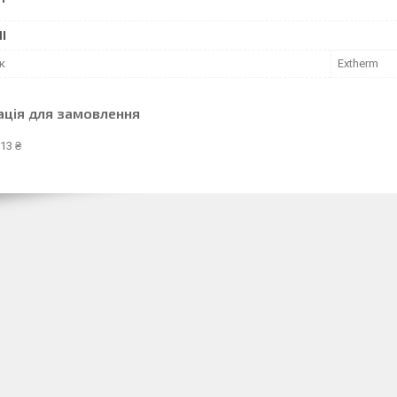
І
к
Extherm
ація для замовлення
13 ₴