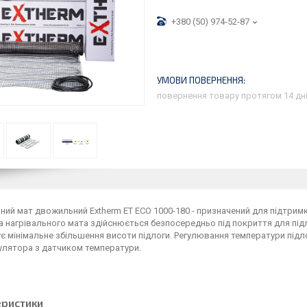
+380 (50) 974-52-87
повернення товару протягом 14 дн
ний мат двожильний Extherm ET ECO 1000-180 - призначений для підтри
 нагрівального мата здійснюється безпосередньо під покриття для підло
є мінімальне збільшення висоти підлоги. Регулювання температури під
улятора з датчиком температури.
еристики