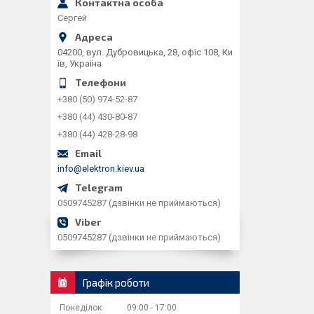
Сергей
04200, вул. Дубровицька, 28, офіс 108, Ки
їв, Україна
+380 (50) 974-52-87
+380 (44) 430-80-87
+380 (44) 428-28-98
info@elektron.kiev.ua
0509745287 (дзвінки не приймаються)
0509745287 (дзвінки не приймаються)
Графік роботи
Понеділок
09:00
17:00