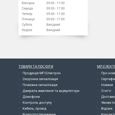
Вівторок
09:00
17:00
Середа
09:00
17:00
Четвер
09:00
17:00
Пʼятниця
09:00
17:00
Субота
Вихідний
Неділя
Вихідний
ТОВАРИ ТА ПОСЛУГИ
МП ЕЛЕКТ
Продукція МП Електрон
Про ком
Охоронна сигналізація
Сертифі
Пожежна сигналізація
Новини
Джерела живлення та акумулятори
Статті
Домофони
Доставк
Контроль доступу
Умови по
Кабель, провід
Відгуки
Відеоспостереження
Контакт