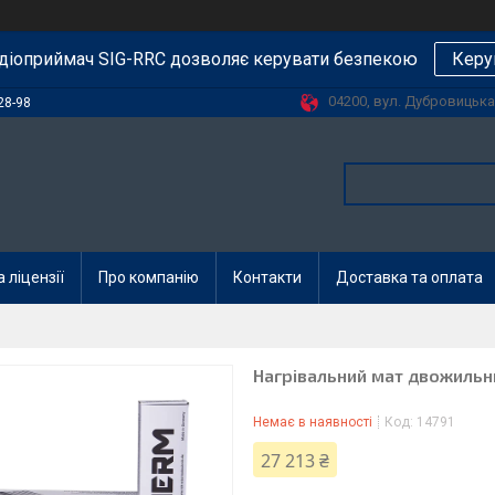
діоприймач SIG-RRC дозволяє керувати безпекою
Керу
04200, вул. Дубровицька, 
28-98
 ліцензії
Про компанію
Контакти
Доставка та оплата
Нагрівальний мат двожильн
Немає в наявності
Код:
14791
27 213 ₴