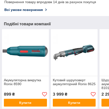
Повернення товару впродовж 14 днів за рахунок покупця
Всі умови повернення
Подібні товари компанії
Акумуляторна викрутка
Кутовий шуруповерт
Шур
Ronix 8590
акумуляторний Ronix 8625
акум
810
899
3 999
2 2
₴
₴
Купити
Купити