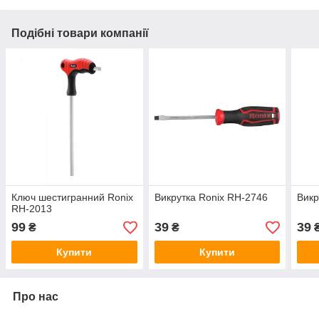
Подібні товари компанії
Ключ шестигранний Ronix
Викрутка Ronix RH-2746
Викр
RH-2013
99
39
39
₴
₴
Купити
Купити
Про нас