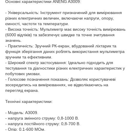
Основні характеристики ANENG A3009:
- Універсальність: Інструмент призначений для вимірювання
різних електричних величин, включаючи напруги, опору,
ємності, частоти та температури.
- Висока точність: Мультиметр має високу точність вимірювань
(6000 відліків) та забезпечує швидке та точне зчитування
значень.
- Практичність: Зручний РК-екран, вбудований ліхтарик та
функція зберігання даних роблять використання мультиметра
зручним та ефективним.
- Широкий спектр застосування: Ідеально підходить для
тестування та діагностики різних електричних характеристик у
побутових умовах.
- Голосове позначення показань: Дозволяє користувачеві
зосередитись на вимірюваннях, не відволікаючись на
перегляд екрана.
Технічні характеристики:
- Модель: A3009.
- напруга змінного струму: 0,8-1000 В.
- напруга постійного струму: 0,8-700 В.
- Опір: 0,1-600 МОм.