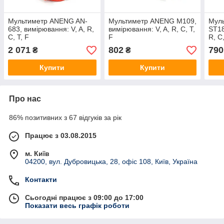
Мультиметр ANENG AN-
Мультиметр ANENG M109,
Мул
683, вимірювання: V, A, R,
вимірювання: V, A, R, C, T,
ST18
C, T, F
F
R, C,
2 071
802
790
₴
₴
Купити
Купити
Про нас
86% позитивних з 67 відгуків за рік
Працює з 03.08.2015
м. Київ
04200, вул. Дубровицька, 28, офіс 108, Київ, Україна
Контакти
Сьогодні працює з 09:00 до 17:00
Показати весь графік роботи