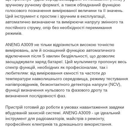
зручному ручному форматі, а також обладнаний функцією
голосового позначення вимірюваної величини та її значень.
Цей інструмент є простим і зручним в експлуатації,
автоматично визначаючи та вимірюючи напругу змінного та
постійного струму, опір без необхідності перемикання
режимів.
ANENG A3009 не тільки відрізняється високою точністю
вимірювань, але й оснащений функцією автоматичного
відключення після 5 хвилин бездіяльності, що дозволяє
заощаджувати заряд батареї. Цей мультиметр пропонує весь
спектр функцій, необхідних як професіоналам, так і
любителям: від вимірювання ємності та частоти до
температури навколишнього середовища, режиму тестування
напівпровідників, безконтактного детектора напруги (NCV),
функції визначення нульового та фазового дроту та
визначення послідовності фаз.
Пристрій готовий до роботи в умовах навантаження завдяки
вбудованій захисній системі. ANENG A3009 - це ідеальний
інструмент для радіоаматорів, майстрів з ремонту,
професійних електриків та домашнього використання.