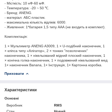
- Місткість: 10 нФ-60 мФ.
- Температура: -20 ~ 50 ℃.
- Бренд: ANENG.
- матеріал: АБС-пластик.
- максимальна кількість відліків: 6000.
- Живлення: 1*батарея 1,5 типу ААА (не входить в комплект).
Комплектація:
1 × Мультиметр ANENG A3009, 1 × U-подібний наконечник, 1
× кліпса типу «Алігатор», 2 × тонких "позолочених"
наконечника, 1 × нікельований мідний плоский наконечник, 1
× конічна голка-наконечник, 1 × подовжений нікельований мед
1× наконечник Banana, 1× Інструкція, 1× Картонна коробка.
Приховати
Характеристики
Основні
Виробник
RMS
Стан
Новий