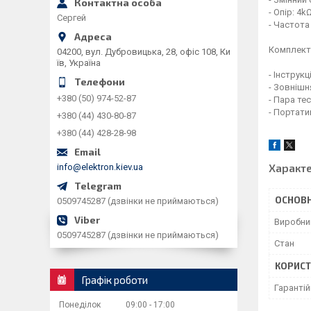
- Опір: 4
Сергей
- Частота
Комплекта
04200, вул. Дубровицька, 28, офіс 108, Ки
їв, Україна
- Інструкц
- Зовнішн
+380 (50) 974-52-87
- Пара те
- Портати
+380 (44) 430-80-87
+380 (44) 428-28-98
Характ
info@elektron.kiev.ua
ОСНОВН
0509745287 (дзвінки не приймаються)
Виробни
0509745287 (дзвінки не приймаються)
Стан
КОРИСТ
Графік роботи
Гарантій
Понеділок
09:00
17:00