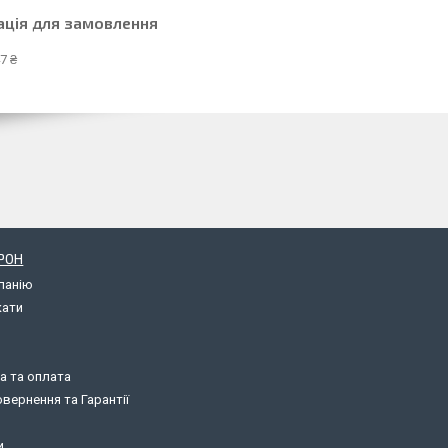
ація для замовлення
7 ₴
РОН
панію
кати
а та оплата
вернення та Гарантії
и