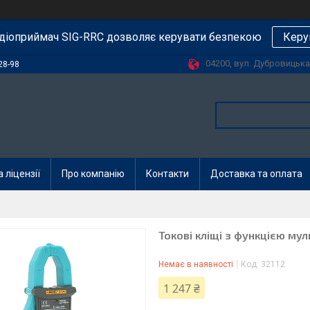
діоприймач SIG-RRC дозволяє керувати безпекою
Керу
04200, вул. Дубровицька, 
28-98
 ліцензії
Про компанію
Контакти
Доставка та оплата
Токові кліщі з функцією м
Немає в наявності
Код:
32112
1 247 ₴