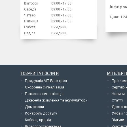
Вівторок
09:00
17:00
Інформ
Середа
09:00
17:00
Четвер
09:00
17:00
Ціна:
1 24
Пʼятниця
09:00
17:00
Субота
Вихідний
Неділя
Вихідний
ТОВАРИ ТА ПОСЛУГИ
МП ЕЛЕКТ
Продукція МП Електрон
Про ком
Охоронна сигналізація
Сертифі
Пожежна сигналізація
Новини
Джерела живлення та акумулятори
Статті
Домофони
Доставк
Контроль доступу
Умови по
Кабель, провід
Відгуки
Відеоспостереження
Контакт