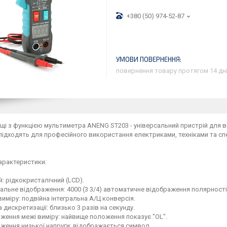
+380 (50) 974-52-87
повернення товару протягом 14 дн
іщі з функцією мультиметра ANENG ST203 - універсальний пристрій для
підходять для професійного використання електриками, техніками та сп
арактеристики:
й: рідкокристалічний (LCD).
альне відображення: 4000 (3 3/4) автоматичне відображення полярності
виміру: подвійна інтегральна А/Ц конверсія.
а дискретизації: близько 3 разів на секунду.
аження межі виміру: найвище положення показує "OL".
аження низької напруги: відображається символ.