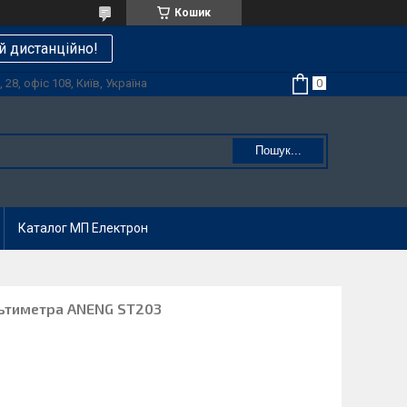
Кошик
й дистанційно!
28, офіс 108, Київ, Україна
Пошук...
Каталог МП Електрон
ультиметра ANENG ST203