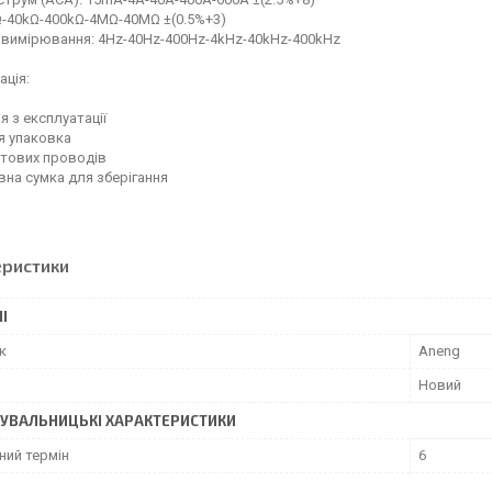
kΩ-40kΩ-400kΩ-4MΩ-40MΩ ±(0.5%+3)
 вимірювання: 4Hz-40Hz-400Hz-4kHz-40kHz-400kHz
ція:
ія з експлуатації
я упаковка
стових проводів
вна сумка для зберігання
еристики
І
к
Aneng
Новий
УВАЛЬНИЦЬКІ ХАРАКТЕРИСТИКИ
ний термін
6