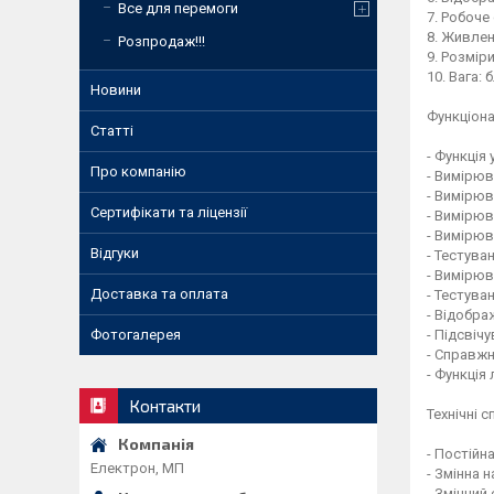
Все для перемоги
7. Робоче
8. Живлен
Розпродаж!!!
9. Розмір
10. Вага: 
Новини
Функціона
Статті
- Функція
Про компанію
- Вимірюв
- Вимірюв
Сертифікати та ліцензії
- Вимірюв
- Вимірюв
Відгуки
- Тестува
- Вимірюв
Доставка та оплата
- Тестуван
- Відобра
Фотогалерея
- Підсвіч
- Справжн
- Функція 
Контакти
Технічні с
- Постійн
Електрон, МП
- Змінна 
- Змінний