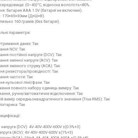
 середовище: (0~40)°C, відносна вологість<80%.
ня: батарея AAA 1.5V (батареї не включені).
и: 170×65×30мм (Д×Ш×В).
близько 160 грамів (без батареї).
льні параметри:
 утримання даних: Так
ання NCV: Так
ання постійної напруги (DCV): Так
ання змінної напруги (ACV): Так
ання змінного струму (ACA): Так
ння резистора/провідності: Так
ання частоти: Так
ня нульової лінії/фази: Так
ження повного набору одиниць виміру: Так
ування, ручне/автоматичне відключення: Так
ій вимір середньоквадратичного значення (True RMS): Так
ліхтарика: Так
пецифікації:
а напруга (DCV): 4V-40V-400V-600V ±(0.5%+3)
напруга (ACV): 4V-40V-400V-600V ±(1%+3)
 струм (ACA): 15mA-4A-40A-400A-600A ±(2.5%+8)