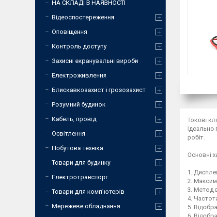
НА СКЛАДІ В НАЯВНОСТІ
Відеоспостереження
Оповіщення
Контроль доступу
Захисні екранувальні вироби
Електроживлення
Блискавкозахист і грозозахист
Розумний будинок
Кабель, провід
Токові кл
Ідеально 
Освітлення
робіт.
Побутова техніка
Основні х
Товари для будинку
1. Диспле
Електротранспорт
2. Максим
3. Метод 
Товари для комп'ютерів
4. Частот
Мережеве обладнання
5. Відобр
6. Відобр