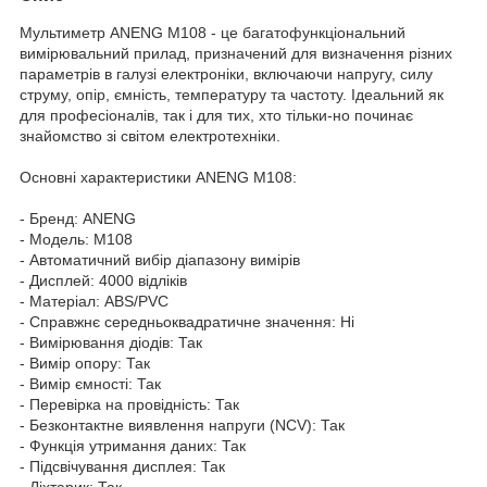
Мультиметр ANENG M108 - це багатофункціональний
вимірювальний прилад, призначений для визначення різних
параметрів в галузі електроніки, включаючи напругу, силу
струму, опір, ємність, температуру та частоту. Ідеальний як
для професіоналів, так і для тих, хто тільки-но починає
знайомство зі світом електротехніки.
Основні характеристики ANENG M108:
- Бренд: ANENG
- Модель: M108
- Автоматичний вибір діапазону вимірів
- Дисплей: 4000 відліків
- Матеріал: ABS/PVC
- Справжнє середньоквадратичне значення: Ні
- Вимірювання діодів: Так
- Вимір опору: Так
- Вимір ємності: Так
- Перевірка на провідність: Так
- Безконтактне виявлення напруги (NCV): Так
- Функція утримання даних: Так
- Підсвічування дисплея: Так
- Ліхтарик: Так