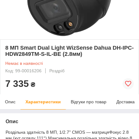
8 МП Smart Dual Light WizSense Dahua DH-IPC-
HDW2849TM-S-IL-BE (2.8мм)
Немає в наявності
Код: 99-00016206
Роздріб
7 335
₴
Опис
Характеристики
Відгуки про товар
Доставка
Опис
Роздільна здатність 8 МП, 1/2.7" CMOS — матрицяФокус 2.8
мм (кут огляду 111°) Максимальна роздільна здатність відео 8