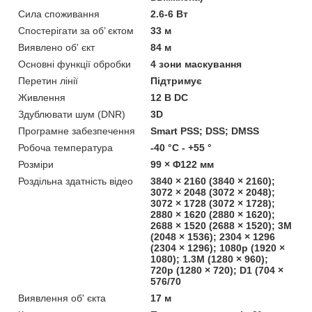
Сила споживання
2.6-6 Вт
Спостерігати за об’ єктом
33 м
Виявлено об' єкт
84 м
Основні функції обробки
4 зони маскування
Перетин лінії
Підтримує
Живлення
12 В DC
Здублювати шум (DNR)
3D
Програмне забезпечення
Smart PSS; DSS; DMSS
Робоча температура
-40 °C - +55 °
Розміри
99 × Φ122 мм
Роздільна здатність відео
3840 × 2160 (3840 × 2160);
3072 × 2048 (3072 × 2048);
3072 × 1728 (3072 × 1728);
2880 × 1620 (2880 × 1620);
2688 × 1520 (2688 × 1520); 3M
(2048 × 1536); 2304 × 1296
(2304 × 1296); 1080p (1920 ×
1080); 1.3M (1280 × 960);
720p (1280 × 720); D1 (704 ×
576/70
Виявлення об' єкта
17 м