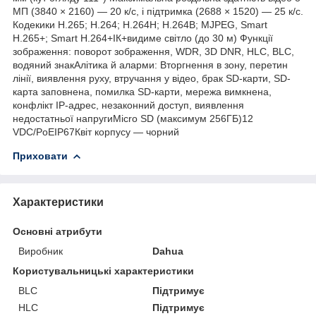
МП (3840 × 2160) — 20 к/с, і підтримка (2688 × 1520) — 25 к/с.
Кодекики H.265; H.264; H.264H; H.264B; MJPEG, Smart
H.265+; Smart H.264+ІК+видиме світло (до 30 м) Функції
зображення: поворот зображення, WDR, 3D DNR, HLC, BLC,
водяний знакАлітика й аларми: Вторгнення в зону, перетин
лінії, виявлення руху, втручання у відео, брак SD-карти, SD-
карта заповнена, помилка SD-карти, мережа вимкнена,
конфлікт IP-адрес, незаконний доступ, виявлення
недостатньої напругиMicro SD (максимум 256ГБ)12
VDC/PoEIP67Квіт корпусу — чорний
Приховати
Характеристики
Основні атрибути
Виробник
Dahua
Користувальницькі характеристики
BLC
Підтримує
HLC
Підтримує