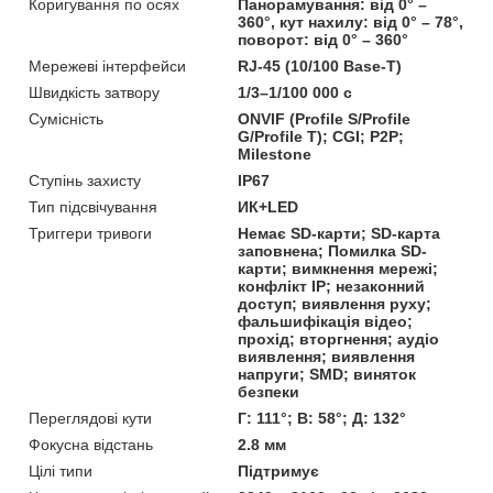
Коригування по осях
Панорамування: від 0° –
360°, кут нахилу: від 0° – 78°,
поворот: від 0° – 360°
Мережеві інтерфейси
RJ-45 (10/100 Base-T)
Швидкість затвору
1/3–1/100 000 с
Сумісність
ONVIF (Profile S/Profile
G/Profile T); CGI; P2P;
Milestone
Ступінь захисту
IP67
Тип підсвічування
ИК+LED
Триггери тривоги
Немає SD-карти; SD-карта
заповнена; Помилка SD-
карти; вимкнення мережі;
конфлікт IP; незаконний
доступ; виявлення руху;
фальшифікація відео;
прохід; вторгнення; аудіо
виявлення; виявлення
напруги; SMD; виняток
безпеки
Переглядові кути
Г: 111°; В: 58°; Д: 132°
Фокусна відстань
2.8 мм
Цілі типи
Підтримує