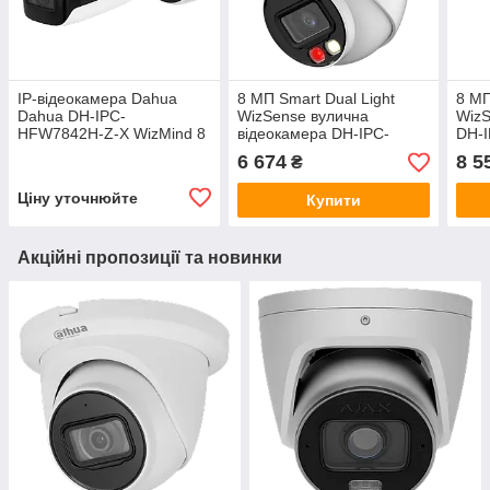
IP-відеокамера Dahua
8 МП Smart Dual Light
8 МП
Dahua DH-IPC-
WizSense вулична
WizS
HFW7842H-Z-X WizMind 8
відеокамера DH-IPC-
DH-
МП (2.7-12 мм)
HDW2849TM-S-IL (2.8мм)
6 674
8 5
₴
Ціну уточнюйте
Купити
Акційні пропозиції та новинки