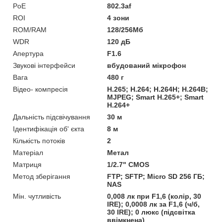
PoE
802.3af
ROI
4 зони
ROM/RAM
128/256Мб
WDR
120 дБ
Апертура
F1.6
Звукові інтерфейси
вбудований мікрофон
Вага
480 г
Відео- компресія
H.265; H.264; H.264H; H.264B;
MJPEG; Smart H.265+; Smart
H.264+
Дальність підсвічування
30 м
Ідентифікація об' єкта
8 м
Кількість потоків
2
Матеріал
Метал
Матриця
1/2.7" CMOS
Метод зберігання
FTP; SFTP; Micro SD 256 ГБ;
NAS
Мін. чутливість
0,008 лк при F1,6 (колір, 30
IRE); 0,0008 лк за F1,6 (ч/б,
30 IRE); 0 люкс (підсвітка
ввімкнена)