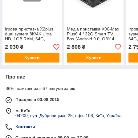
Ігрова приставка X2plus
Медіа приставка X96-Max
Ігро
dual system 8K/4K Ultra
Plus6 4 / 32G Smart TV
syst
HD, 1GB RAM, 64G,
Box (Android 9.0, ОЗУ 4
64G,
Android 11.1, CPU:S905,
Гб, 32Гб вбудованої
2.1,
2 030
2 808
2 7
₴
₴
HDMI 2.1, 2 Геймпади,
пам'яті, 4-х ядерний
Гейм
35000 ІГР
процесор Amlogic
Купити
Купити
Про нас
86% позитивних з 67 відгуків за рік
Працює з 03.08.2015
м. Київ
04200, вул. Дубровицька, 28, офіс 108, Київ, Україна
Контакти
Сьогодні працює з 09:00 до 17:00