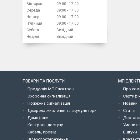
Вівторок
09:00
17:00
Середа
09:00
17:00
Четвер
09:00
17:00
Пʼятниця
09:00
17:00
Субота
Вихідний
Неділя
Вихідний
ТОВАРИ ТА ПОСЛУГИ
МП ЕЛЕКТ
Продукція МП Електрон
Про ком
Охоронна сигналізація
Сертифі
Пожежна сигналізація
Новини
Джерела живлення та акумулятори
Статті
Домофони
Доставк
Контроль доступу
Умови по
Кабель, провід
Відгуки
Відеоспостереження
Контакт