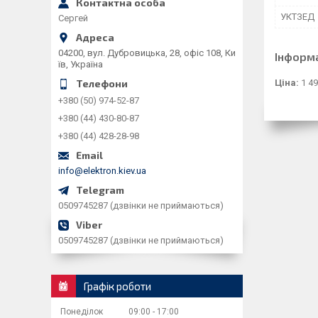
УКТЗЕД
Сергей
04200, вул. Дубровицька, 28, офіс 108, Ки
Інформ
їв, Україна
Ціна:
1 49
+380 (50) 974-52-87
+380 (44) 430-80-87
+380 (44) 428-28-98
info@elektron.kiev.ua
0509745287 (дзвінки не приймаються)
0509745287 (дзвінки не приймаються)
Графік роботи
Понеділок
09:00
17:00