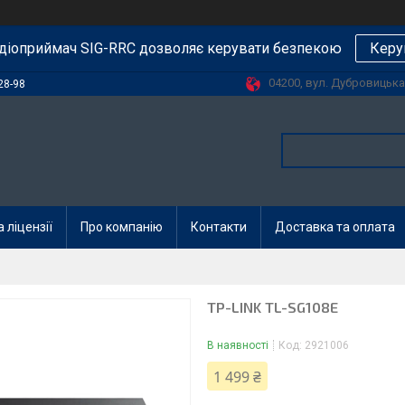
діоприймач SIG-RRC дозволяє керувати безпекою
Керу
04200, вул. Дубровицька, 
28-98
 ліцензії
Про компанію
Контакти
Доставка та оплата
TP-LINK TL-SG108E
В наявності
Код:
2921006
1 499 ₴