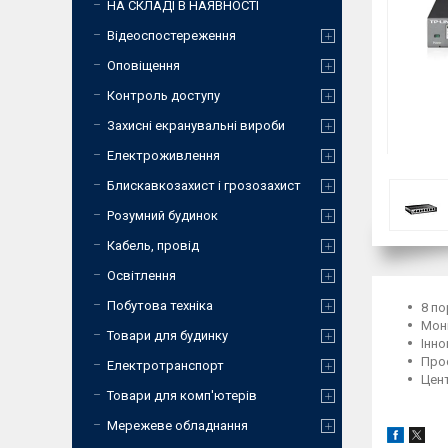
НА СКЛАДІ В НАЯВНОСТІ
Відеоспостереження
Оповіщення
Контроль доступу
Захисні екранувальні вироби
Електроживлення
Блискавкозахист і грозозахист
Розумний будинок
Кабель, провід
Освітлення
Побутова техніка
8 по
Моні
Товари для будинку
Інно
Про
Електротранспорт
Цент
Товари для комп'ютерів
Мережеве обладнання