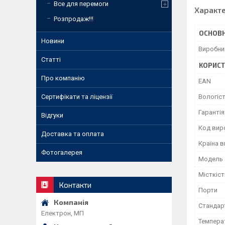
Все для перемоги
Характ
Розпродаж!!!
ОСНОВН
Новини
Виробни
Статті
КОРИСТ
Про компанію
EAN
Сертифікати та ліцензії
Вологіс
Гарантія
Відгуки
Код вир
Доставка та оплата
Країна 
Фотогалерея
Мoдель
Місткіст
Контакти
Порти
Стандар
Електрон, МП
Температ