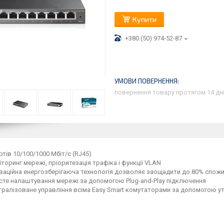
Купити
+380 (50) 974-52-87
повернення товару протягом 14 дн
ртів 10/100/1000 Мбіт/с (RJ45)
торинг мережі, пріоритезація трафіка і функції VLAN
ваційна енергозберігаюча технологія дозволяє заощадити до 80% спожи
сте налаштування мережі за допомогою Plug-and-Play підключення
ралізоване управління всіма Easy Smart комутаторами за допомогою ут