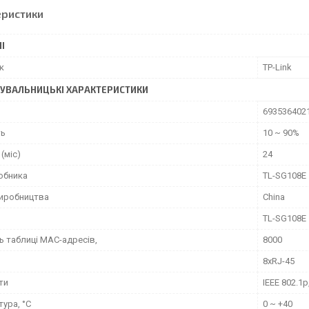
еристики
І
к
TP-Link
УВАЛЬНИЦЬКІ ХАРАКТЕРИСТИКИ
693536402
ть
10 ~ 90%
 (міс)
24
обника
TL-SG108E
виробництва
China
TL-SG108E
ь таблиці MAC-адресів,
8000
8хRJ-45
ти
IEEE 802.1p
ура, °C
0 ~ +40