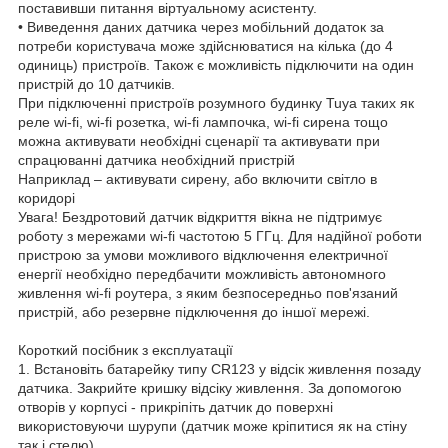
поставивши питання віртуальному асистенту.
• Виведення даних датчика через мобільний додаток за
потреби користувача може здійснюватися на кілька (до 4
одиниць) пристроїв. Також є можливість підключити на один
пристрій до 10 датчиків.
При підключенні пристроїв розумного будинку Tuya таких як
реле wi-fi, wi-fi розетка, wi-fi лампочка, wi-fi сирена тощо
можна активувати необхідні сценарії та активувати при
спрацюванні датчика необхідний пристрій
Наприклад – активувати сирену, або включити світло в
коридорі
Увага! Бездротовий датчик відкриття вікна не підтримує
роботу з мережами wi-fi частотою 5 ГГц. Для надійної роботи
пристрою за умови можливого відключення електричної
енергії необхідно передбачити можливість автономного
живлення wi-fi роутера, з яким безпосередньо пов'язаний
пристрій, або резервне підключення до іншої мережі.
Короткий посібник з експлуатації
1. Встановіть батарейку типу СR123 у відсік живлення позаду
датчика. Закрийте кришку відсіку живлення. За допомогою
отворів у корпусі - прикріпіть датчик до поверхні
використовуючи шурупи (датчик може кріпитися як на стіну
так і стелю).