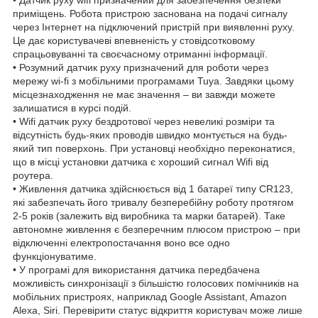
приміщень. Робота пристрою заснована на подачі сигналу
через Інтернет на підключений пристрій при виявленні руху.
Це дає користувачеві впевненість у стовідсотковому
спрацьовуванні та своєчасному отриманні інформації.
• Розумний датчик руху призначений для роботи через
мережу wi-fi з мобільними програмами Tuya. Завдяки цьому
місцезнаходження не має значення – ви завжди можете
залишатися в курсі подій.
• Wifi датчик руху бездротової через невеликі розміри та
відсутність будь-яких проводів швидко монтується на будь-
який тип поверхонь. При установці необхідно переконатися,
що в місці установки датчика є хороший сигнал Wifi від
роутера.
• Живлення датчика здійснюється від 1 батареї типу СR123,
які забезпечать його тривалу безперебійну роботу протягом
2-5 років (залежить від виробника та марки батарей). Таке
автономне живлення є безперечним плюсом пристрою – при
відключенні електропостачання воно все одно
функціонуватиме.
• У програмі для використання датчика передбачена
можливість синхронізації з більшістю голосових помічників на
мобільних пристроях, наприклад Google Assistant, Amazon
Alexa, Siri. Перевірити статус відкриття користувач може лише