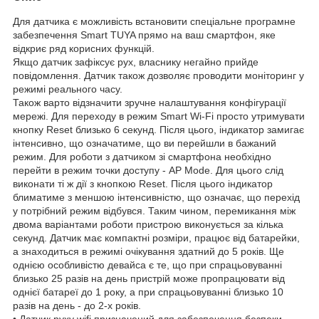
Для датчика є можливість встановити спеціальне програмне
забезпечення Smart TUYA прямо на ваш смартфон, яке
відкриє ряд корисних функцій.
Якщо датчик зафіксує рух, власнику негайно прийде
повідомлення. Датчик також дозволяє проводити моніторинг у
режимі реального часу.
Також варто відзначити зручне налаштування конфігурації
мережі. Для переходу в режим Smart Wi-Fi просто утримувати
кнопку Reset близько 6 секунд. Після цього, індикатор замигає
інтенсивно, що означатиме, що ви перейшли в бажаний
режим. Для роботи з датчиком зі смартфона необхідно
перейти в режим точки доступу - AP Mode. Для цього слід
виконати ті ж дії з кнопкою Reset. Після цього індикатор
блиматиме з меншою інтенсивністю, що означає, що перехід
у потрібний режим відбувся. Таким чином, перемикання між
двома варіантами роботи пристрою виконується за кілька
секунд. Датчик має компактні розміри, працює від батарейки,
а знаходиться в режимі очікування здатний до 5 років. Ще
однією особливістю девайса є те, що при спрацьовуванні
близько 25 разів на день пристрій може пропрацювати від
однієї батареї до 1 року, а при спрацьовуванні близько 10
разів на день - до 2-х років.
• Датчик руху wifi призначений для забезпечення безпеки