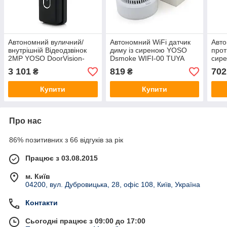
Автономний вуличний/
Автономний WiFi датчик
Авто
внутрішній Відеодзвінок
диму із сиреною YOSO
прот
2MP YOSO DoorVision-
Dsmoke WIFI-00 TUYA
сир
WIFI-02-2 Tuya. на
живлення ААА 2 шт.
WIFI
3 101
819
702
₴
₴
батареях 18650 . WIFI.
батареї в комплект не
ААА 
запис на карту SD.
входять
комп
Купити
Купити
Сен
Про нас
86% позитивних з 66 відгуків за рік
Працює з 03.08.2015
м. Київ
04200, вул. Дубровицька, 28, офіс 108, Київ, Україна
Контакти
Сьогодні працює з 09:00 до 17:00