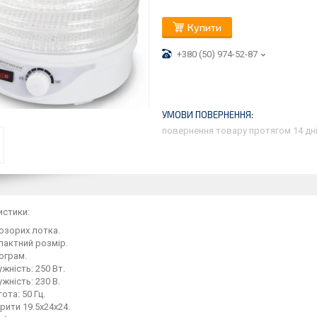
Купити
+380 (50) 974-52-87
повернення товару протягом 14 дн
истики:
озорих лотка.
пактний розмір.
ограм.
жність: 250 Вт.
жність: 230 В.
ота: 50 Гц.
рити 19.5x24x24.