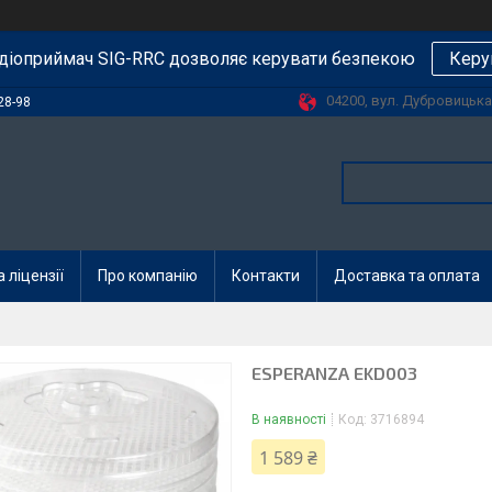
діоприймач SIG-RRC дозволяє керувати безпекою
Керу
04200, вул. Дубровицька, 
28-98
 ліцензії
Про компанію
Контакти
Доставка та оплата
ESPERANZA EKD003
В наявності
Код:
3716894
1 589 ₴