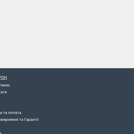
РОН
панію
кати
а та оплата
вернення та Гарантії
и