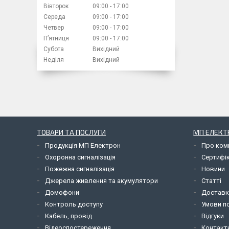
Вівторок
09:00
17:00
Середа
09:00
17:00
Четвер
09:00
17:00
Пʼятниця
09:00
17:00
Субота
Вихідний
Неділя
Вихідний
ТОВАРИ ТА ПОСЛУГИ
МП ЕЛЕКТ
Продукція МП Електрон
Про ком
Охоронна сигналізація
Сертифі
Пожежна сигналізація
Новини
Джерела живлення та акумулятори
Статті
Домофони
Доставк
Контроль доступу
Умови по
Кабель, провід
Відгуки
Відеоспостереження
Контакт