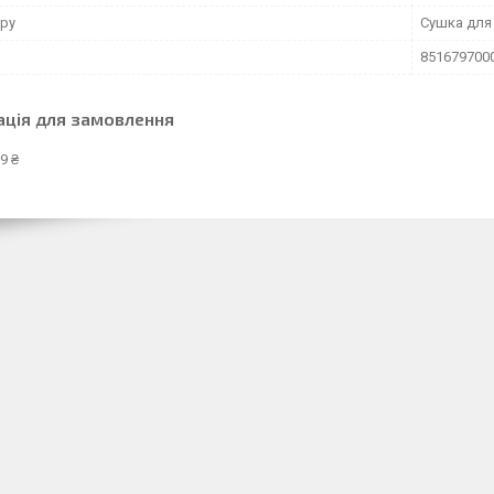
ару
Сушка для 
851679700
ація для замовлення
9 ₴