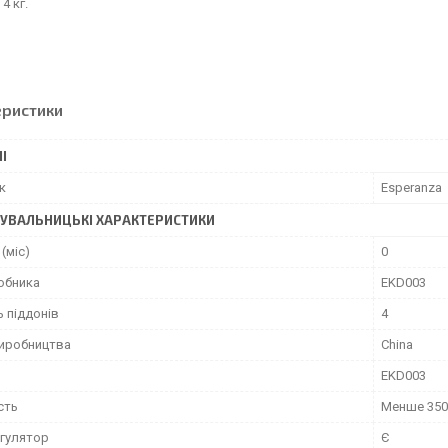
 4 кг.
еристики
І
к
Esperanza
УВАЛЬНИЦЬКІ ХАРАКТЕРИСТИКИ
 (міс)
0
обника
EKD003
ь піддонів
4
виробництва
China
EKD003
сть
Менше 350
гулятор
Є