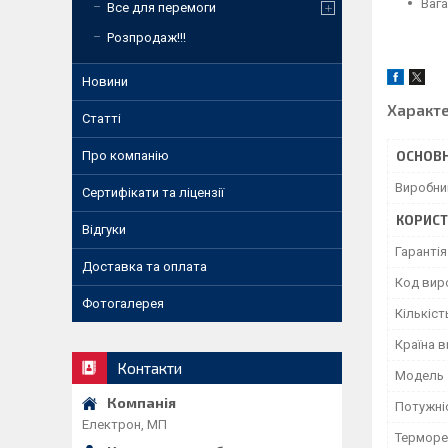
Вага
Все для перемоги
Розпродаж!!!
Новини
Характ
Статті
Про компанію
ОСНОВН
Виробни
Сертифікати та ліцензії
КОРИСТ
Відгуки
Гарантія
Доставка та оплата
Код вир
Фотогалерея
Кількіст
Країна 
Контакти
Мoдель
Потужні
Електрон, МП
Терморе