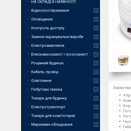
НА СКЛАДІ В НАЯВНОСТІ
Відеоспостереження
Оповіщення
Контроль доступу
Захисні екранувальні вироби
Електроживлення
Блискавкозахист і грозозахист
Розумний будинок
Кабель, провід
Освітлення
Характер
Побутова техніка
4 пр
Товари для будинку
Ком
8 пр
Електротранспорт
Поту
Товари для комп'ютерів
Поту
Част
Мережеве обладнання
Габа