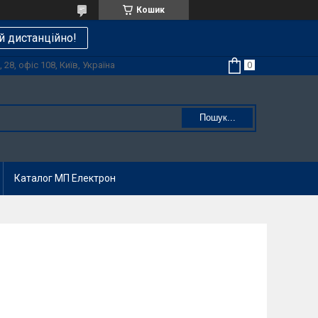
Кошик
й дистанційно!
28, офіс 108, Київ, Україна
Пошук...
Каталог МП Електрон