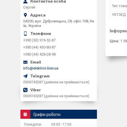
Тип тов
Сергей
УКТЗЕД
04200, вул. Дубровицька, 28, офіс 108, Ки
їв, Україна
Інформ
+380 (50) 974-52-87
Ціна:
1 58
+380 (44) 430-80-87
+380 (44) 428-28-98
info@elektron.kiev.ua
0509745287 (дзвінки не приймаються)
0509745287 (дзвінки не приймаються)
Графік роботи
Понеділок
09:00
17:00