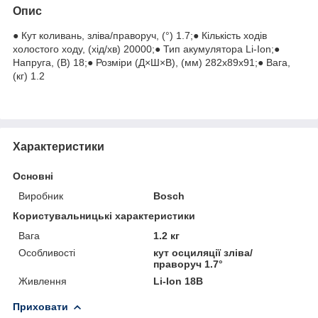
Опис
● Кут коливань, зліва/праворуч, (°) 1.7;● Кількість ходів
холостого ходу, (хід/хв) 20000;● Тип акумулятора Li-Ion;●
Напруга, (В) 18;● Розміри (Д×Ш×В), (мм) 282х89х91;● Вага,
(кг) 1.2
Характеристики
Основні
Виробник
Bosch
Користувальницькі характеристики
Вага
1.2 кг
Особливості
кут осциляції зліва/
праворуч 1.7°
Живлення
Li-Ion 18В
Приховати