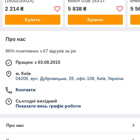
(1600Z0002X)
Bosch GSB 183-LI
елек
(06019K9101)
Bosc
2 214
5 838
5 5
₴
₴
183-
(060
Купити
Купити
Про нас
86% позитивних з 67 відгуків за рік
Працює з 03.08.2015
м. Київ
04200, вул. Дубровицька, 28, офіс 108, Київ, Україна
Контакти
Сьогодні вихідний
Показати весь графік роботи
Про нас