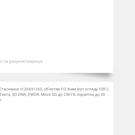
ів
за рахунок покупця
тиснення: H.264/H.265; об'єктив f=2.8 мм (кут огляду 105°);
б'єкта, 3D-DNR, DWDR; Micro SD до 256 Гб; підсвітка до 30
к