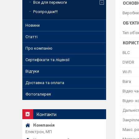
Все для перемоги
ОСНОВН
Розпродаж!!!
Виробни
ОБ'ЄКТ
Новини
Тип об'є
Статті
КОРИСТ
Про компанію
BLC
Сертифікати та ліцензії
DWDR
Відгуки
Wi-Fi
Вага
Доставка та оплата
Відео ча
Фотогалерея
Відео- к
Дальніст
Контакти
Закріпле
Макс. ро
Електрон, МП