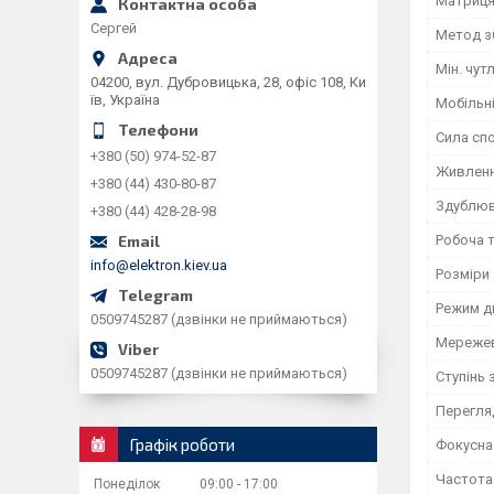
Матриц
Сергей
Метод з
Мін. чут
04200, вул. Дубровицька, 28, офіс 108, Ки
їв, Україна
Мобільн
Сила сп
+380 (50) 974-52-87
Живлен
+380 (44) 430-80-87
Здублюв
+380 (44) 428-28-98
Робоча 
info@elektron.kiev.ua
Розміри
Режим дн
0509745287 (дзвінки не приймаються)
Мережев
0509745287 (дзвінки не приймаються)
Ступінь 
Перегля
Графік роботи
Фокусна
Частота 
Понеділок
09:00
17:00