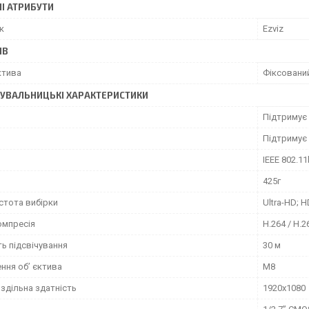
І АТРИБУТИ
к
Ezviz
ИВ
ктива
Фіксовани
УВАЛЬНИЦЬКІ ХАРАКТЕРИСТИКИ
Підтримує
Підтримує
IEEE 802.1
425г
стота вибірки
Ultra-HD; 
омпресія
H.264 / H.2
ь підсвічування
30 м
ння об’ єктива
M8
здільна здатність
1920x1080