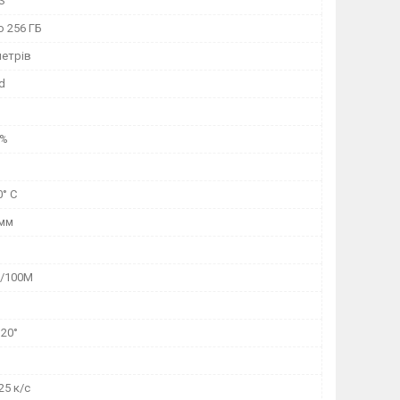
S
о 256 ГБ
метрів
d
0%
0° C
 мм
M/100M
120°
25 к/с