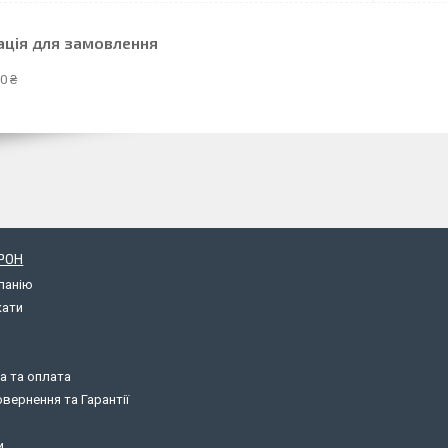
ація для замовлення
0 ₴
РОН
панію
кати
а та оплата
вернення та Гарантії
и