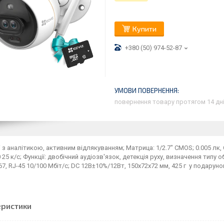
Купити
+380 (50) 974-52-87
повернення товару протягом 14 дн
i з аналітикою, активним відлякуванням; Матрица: 1/2.7" CMOS; 0.005 лк, С
 25 к/с; Функції: двобічний аудіозв'язок, детекція руху, визначення типу о
P67, RJ-45 10/100 Мбіт/с; DC 12В±10%/12Вт, 150x72x72 мм, 425 г у подаруно
еристики