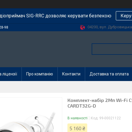
діоприймач SIG-RRC дозволяє керувати безпекою
Керу
04200, вул. Дубровицька, 
28-98
 ліцензії
Про компанію
Контакти
Доставка та оплата
Комплект-набір 2Мп Wi-Fi 
CARDT32G-D
В наявності
Код:
99-00021122
5 160 ₴