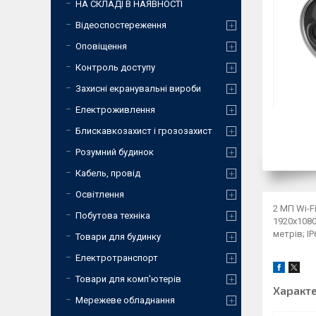
НА СКЛАДІ В НАЯВНОСТІ
Відеоспостереження
Оповіщення
Контроль доступу
Захисні екранувальні вироби
Електроживлення
Блискавкозахист і грозозахист
Розумний будинок
Кабель, провід
Освітлення
2 МП Wi-F
Побутова техніка
1920х1080
метрів; I
Товари для будинку
Електротранспорт
Товари для комп'ютерів
Характ
Мережеве обладнання