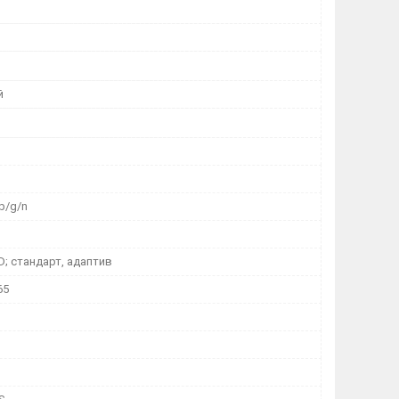
й
1b/g/n
HD; стандарт, адаптив
65