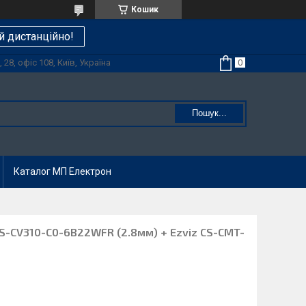
Кошик
й дистанційно!
28, офіс 108, Київ, Україна
Пошук...
Каталог МП Електрон
CS-CV310-C0-6B22WFR (2.8мм) + Ezviz CS-CMT-