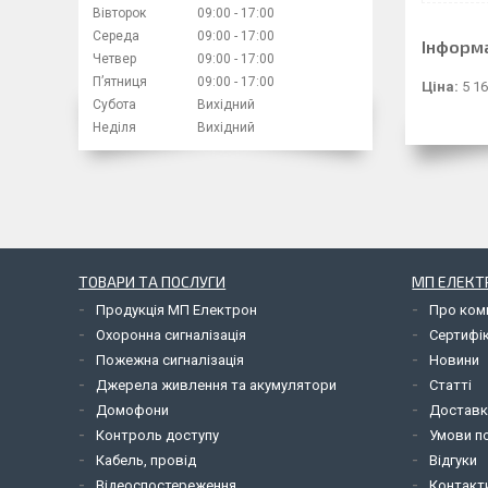
Вівторок
09:00
17:00
Середа
09:00
17:00
Інформ
Четвер
09:00
17:00
Пʼятниця
09:00
17:00
Ціна:
5 16
Субота
Вихідний
Неділя
Вихідний
ТОВАРИ ТА ПОСЛУГИ
МП ЕЛЕКТ
Продукція МП Електрон
Про ком
Охоронна сигналізація
Сертифі
Пожежна сигналізація
Новини
Джерела живлення та акумулятори
Статті
Домофони
Доставк
Контроль доступу
Умови по
Кабель, провід
Відгуки
Відеоспостереження
Контакт