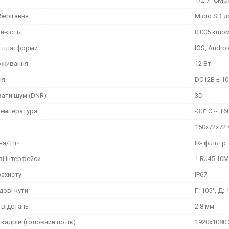
я
1/2.7” CMO
берігання
Micro SD д
ливість
0,005 кіло
і платформи
IOS, Androi
оживання
12 Вт
ня
DC12В ± 1
ати шум (DNR)
3D
температура
-30° C ~ +6
150x72x72
я/ Ніч
ІК- фільтр
і інтерфейси
1 RJ45 10
захисту
IP67
дові кути
Г: 105°, Д: 
 відстань
2.8 мм
кадрів (головний потік)
1920x1080 